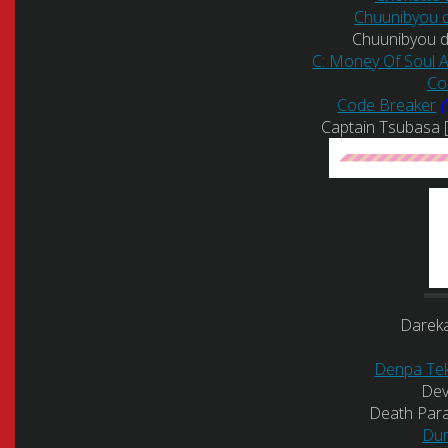
Chuunibyou d
Chuunibyou d
C: Money Of Soul An
Col
Code Breaker
Captain Tsubasa
Darek
Denpa Tek
Dev
Death Para
Dur