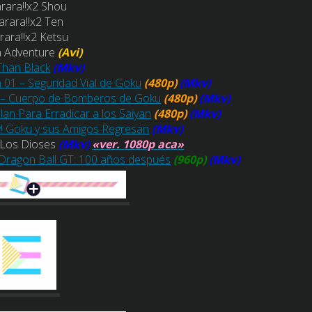
rara!!x2 Shou
arara!!x2 Ten
rara!!x2 Ketsu
n Adventure
(Avi)
Than Black
(Mkv)
n 01 – Seguridad Vial de Goku
(480p)
(Mkv)
02 – Cuerpo de Bomberos de Goku
(480p)
(Mkv)
lan Para Erradicar a los Saiyan
(480p)
(Mkv)
y! Goku y sus Amigos Regresan
(Mkv)
e Los Dioses
(Mkv)
«ver. 1080p aca»
– Dragon Ball GT: 100 años después
(960p)
(Mkv)