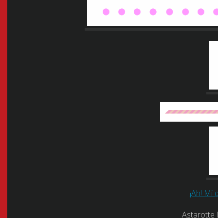
¡Ah! Mi 
Astarott