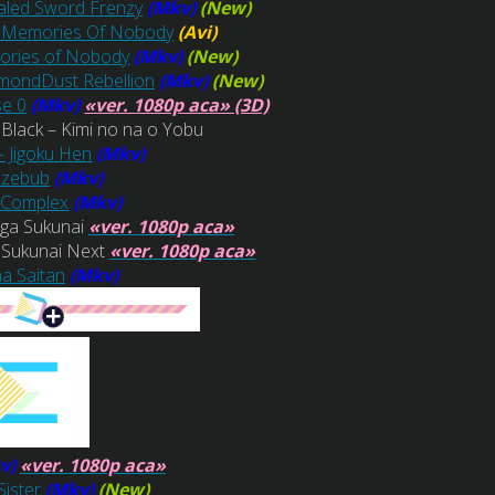
aled Sword Frenzy
(Mkv)
(New)
a: Memories Of Nobody
(Avi)
ories of Nobody
(Mkv)
(New)
amondDust Rebellion
(Mkv)
(New)
se 0
(Mkv)
«ver. 1080p aca» (3D)
 Black – Kimi no na o Yobu
– Jigoku Hen
(Mkv)
lzebub
(Mkv)
 Complex
(Mkv)
ga Sukunai
«ver. 1080p aca»
 Sukunai Next
«ver. 1080p aca»
a Saitan
(Mkv)
v)
«ver. 1080p aca»
Sister
(Mkv)
(New)