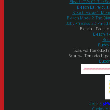
Bleach OVA 02: The Se
Bleach La Películ
Bleach Movie 1: Mem
Bleach Movie 2: The Di
Baby Princess 3D Paradi
Bleach – Fade to
Bleach 4 
Bee
Buddy
Boku wa Tomodachi 
Boku wa Tomodachi ga
Buddh
Chobits
(Mk
Chokotto 