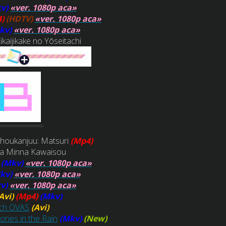
kv)
«ver. 1080p aca»
4)
(HDTV)
«ver. 1080p aca»
kv)
«ver. 1080p aca»
ikaijikake no Yōseitachi
Shoukanjuu: Matsuri
(Mp4)
a Minna Kawaisou
(Mkv)
«ver. 1080p aca»
kv)
«ver. 1080p aca»
kv)
«ver. 1080p aca»
Avi)
(Mp4)
(Mkv)
ch OVAS
(Avi)
ries in the Rain
(Mkv)
(New)