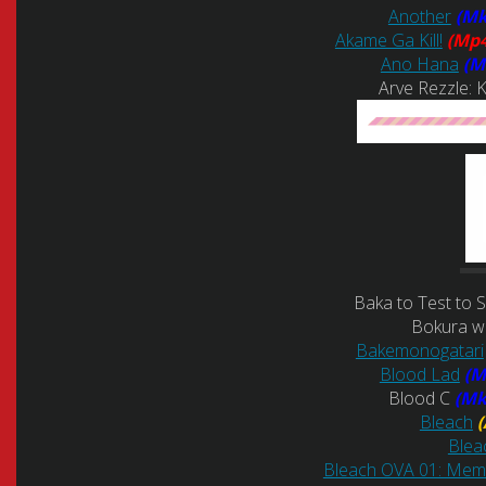
Another
(M
Akame Ga Kill!
(Mp
Ano Hana
(M
Arve Rezzle: K
Baka to Test to 
Bokura w
Bakemonogatari
Blood Lad
(M
Blood C
(M
Bleach
(
Blea
Bleach OVA 01: Memo