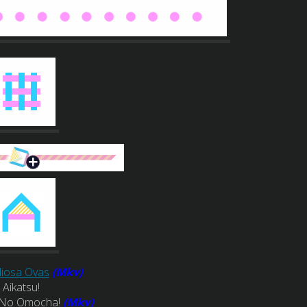
diosa Ovas
(Mkv)
Aikatsu!
e No Omocha!
(Mkv)