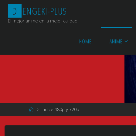
Saltar
D
E
N
G
E
K
I
-
P
L
U
S
al
contenido
El mejor anime en la mejor calidad
HOME
ANIME
Página
Indice 480p y 720p
de
Inicio