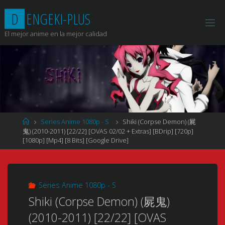
Saltar
D
E
N
G
E
K
I
-
P
L
U
S
al
contenido
El mejor anime en la mejor calidad
Página
Series Anime 1080p - S
Shiki (Corpse Demon) (屍
de
鬼) (2010-2011) [22/22] [OVAS 02/02 + Extras] [BDrip] [720p]
Inicio
[1080p] [Mp4] [8 Bits] [Google Drive]
Series Anime 1080p - S
Shiki (Corpse Demon) (屍鬼)
(2010-2011) [22/22] [OVAS