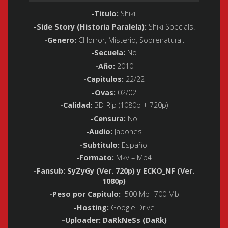
-Titulo
:
Shiki.
-Side Story (Historia Paralela):
Shiki Specials.
-Genero
:
CHorror, Misterio, Sobrenatural.
-Secuela
:
No
-Año
:
2010
-Capitulos
:
22/22
-Ovas
:
02/02
-Calidad
:
BD-Rip (1080p + 720p)
-Censura
:
No
-Audio
:
Japones
-Subtitulo
:
Español
-Formato
:
Mkv – Mp4
-Fansub: SyZyGy (Ver. 720p) y ECKO_NF (Ver.
1080p)
-Peso por Capitulo
:
500 Mb -700 Mb
-Hosting
:
Google Drive
–
Uploader: DaRkNeSs (DaRk)