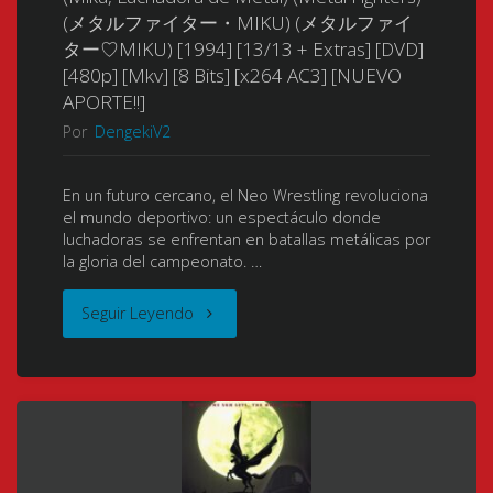
(メタルファイター・MIKU) (メタルファイ
ター♡MIKU) [1994] [13/13 + Extras] [DVD]
[480p] [Mkv] [8 Bits] [x264 AC3] [NUEVO
APORTE!!]
Por
DengekiV2
En un futuro cercano, el Neo Wrestling revoluciona
el mundo deportivo: un espectáculo donde
luchadoras se enfrentan en batallas metálicas por
la gloria del campeonato. …
"Metal
Seguir Leyendo
Fighter
Miku
(Metal