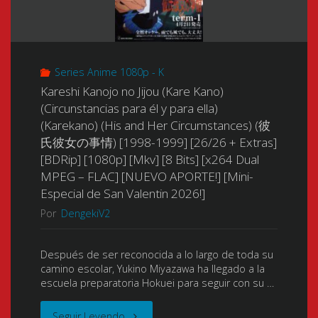
[HEVC
the
AAC
10
Scarlet
AC-
Bits]
Series Anime 1080p - K
Ammo
3]
Kareshi Kanojo no Jijou (Kare Kano)
[x265
AA)
(Circunstancias para él y para ella)
[NUEVO
(Karekano) (His and Her Circumstances) (彼
Audio
(Hidan
APORTE!!]"
氏彼女の事情) [1998-1999] [26/26 + Extras]
[BDRip] [1080p] [Mkv] [8 Bits] [x264 Dual
Dual
no
MPEG – FLAC] [NUEVO APORTE!] [Mini-
AC3-
Especial de San Valentin 2026!]
Aria
Por
DengekiV2
FLAC]
Double
[NUEVO
Después de ser reconocida a lo largo de toda su
A)
camino escolar, Yukino Miyazawa ha llegado a la
APORTE!!]"
escuela preparatoria Hokuei para seguir con su …
(緋
"Kareshi
Seguir Leyendo
弾