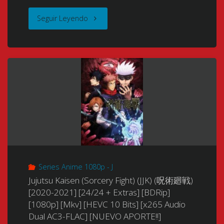
¿?]
(劇
"Gungrave
Seguir Leyendo
+
[Jpg]"
場
(Gungrave:
Extras]
版
Beyond
[BDRip]
BLEACH
the
[688p]
The
Grave)
[Mkv]
DiamondDust
(GunGrave:
[10
Rebellion
Más
Bits]
も
Series Anime 1080p - J
Allá
[x264
Jujutsu Kaisen (Sorcery Fight) (JJK) (呪術廻戦)
う
de
[2020-2021] [24/24 + Extras] [BDRip]
FLAC]
一
[1080p] [Mkv] [HEVC 10 Bits] [x265 Audio
la
[NUEVO
Dual AC3-FLAC] [NUEVO APORTE!!]