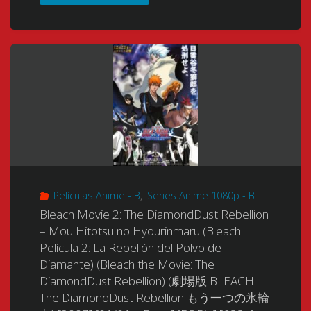
The
[1080p]
Movie
Hell
[Mkv]
3:
Chapter)
[10
Fade
(劇
Bits]
to
場
[x265]
Black
版
[HEVC
(Bleach
BLEACH
Ma10p
Películas Anime - B
,
Series Anime 1080p - B
Película
地
Bleach Movie 2: The DiamondDust Rebellion
FLAC]
3:
– Mou Hitotsu no Hyourinmaru (Bleach
獄
Película 2: La Rebelión del Polvo de
[NUEVO
Fundido
Diamante) (Bleach the Movie: The
篇)
APORTEEE!!!!!]"
DiamondDust Rebellion) (劇場版 BLEACH
a
The DiamondDust Rebellion もう一つの氷輪
[2010]