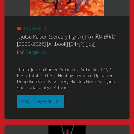
Rebellion
[NUEVO
to
–
APORTE-
Black:
Artbooks - J
Mou
NUEVA
Call
Jujutsu Kaisen (Sorcery Fight) (JJK) (呪術廻戦)
Hitotsu
VERSIÓN!]"
[2020-2026] [Artbook] [04/¿?] [Jpg]
Out
Por
DengekiV2
no
Your
Hyourinmaru
-Titulo: Jujutsu Kaisen Artbooks -Artbooks: 04/¿? -
Name)
Peso Total: 2.04 Gb -Hosting: Terabox -Uploader:
(Bleach
Dengeki Team -Pass: dengeki-plus Nota: Si alguno
(劇
sabe si falta algun Artbook …
Película
場
"Jujutsu
Seguir Leyendo
2:
版
Kaisen
La
BLEACH
(Sorcery
Rebelión