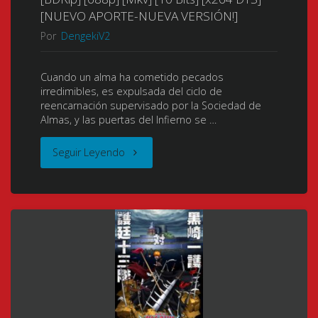
D
フ
[NUEVO APORTE-NUEVA VERSIÓN!]
(2001))
Por
DengekiV2
ァ
(Vampire
イ
Cuando un alma ha cometido pecados
irredimibles, es expulsada del ciclo de
Hunter
タ
reencarnación supervisado por la Sociedad de
Almas, y las puertas del Infierno se …
D
ー
"Bleach
Seguir Leyendo
Movie)
♡MIKU)
Movie
(バ
[1994]
4:
ン
[13/13
Jigoku-
パ
+
hen
イ
Extras]
(Gekijouban
ア
[DVD]