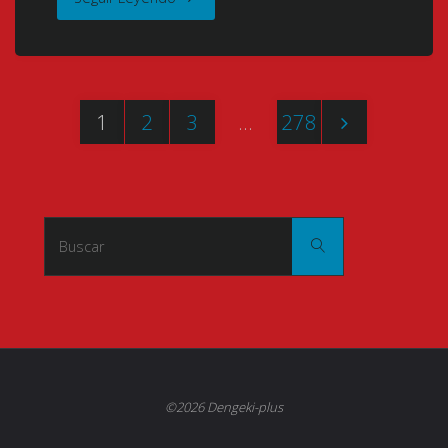
Kanojo
の
no
ア
1
2
3
…
278
Jijou
リ
Paginación
(Kare
ア
de
Kano)
AA（ダ
Buscar:
Buscar
entradas
(Circunstancias
ブ
para
ル
él
エ
y
ー）)
©2026 Dengeki-plus
para
[2015]