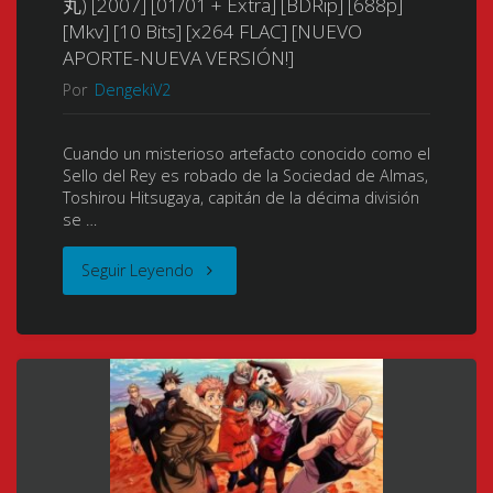
丸) [2007] [01/01 + Extra] [BDRip] [688p]
Negro)
[Mkv] [10 Bits] [x264 FLAC] [NUEVO
[01/01
(Gekijouban
APORTE-NUEVA VERSIÓN!]
+
Por
DengekiV2
Bleach
Extras]
–
Cuando un misterioso artefacto conocido como el
Sello del Rey es robado de la Sociedad de Almas,
[BDRip]
Toshirou Hitsugaya, capitán de la décima división
Kimi
se …
[688p]
no
"Bleach
Seguir Leyendo
[Mkv]
Na
Movie
[10
wo
2:
Bits]
Yobu)
The
[x264
(Bleach
DiamondDust
DTS]
Fade