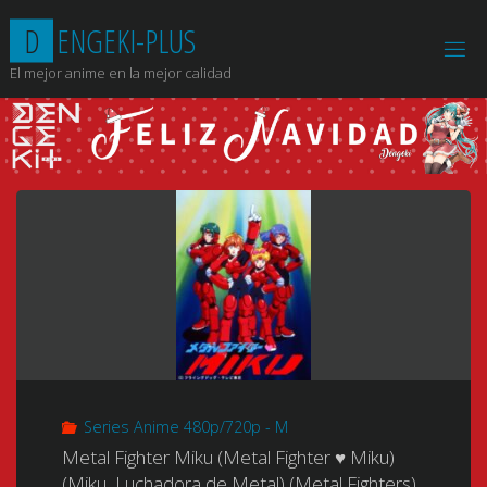
Saltar
D
E
N
G
E
K
I
-
P
L
U
S
al
contenido
El mejor anime en la mejor calidad
Series Anime 480p/720p - M
Metal Fighter Miku (Metal Fighter ♥ Miku)
(Miku, Luchadora de Metal) (Metal Fighters)