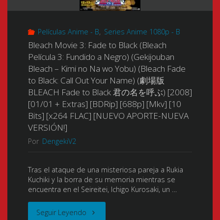
Bleach
ハ
[480p]
Películas Anime - B
,
Series Anime 1080p - B
–
ン
[Mkv]
Bleach Movie 3: Fade to Black (Bleach
Jigoku-
Película 3: Fundido a Negro) (Gekijouban
タ
[8
Bleach – Kimi no Na wo Yobu) (Bleach Fade
hen)
ー
to Black: Call Out Your Name) (劇場版
Bits]
BLEACH Fade to Black 君の名を呼ぶ) [2008]
(Bleach
D)
[01/01 + Extras] [BDRip] [688p] [Mkv] [10
[x264
Bits] [x264 FLAC] [NUEVO APORTE-NUEVA
the
[2000]
AC3]
VERSIÓN!]
Movie:
Por
DengekiV2
[01/01
[NUEVO
Hell
+
APORTE!!]"
Tras el ataque de una misteriosa pareja a Rukia
Kuchiki y la borra de su memoria mientras se
Verse)
Extras]
encuentra en el Seireitei, Ichigo Kurosaki, un …
(Bleach:
[BDrip]
"Bleach
Seguir Leyendo