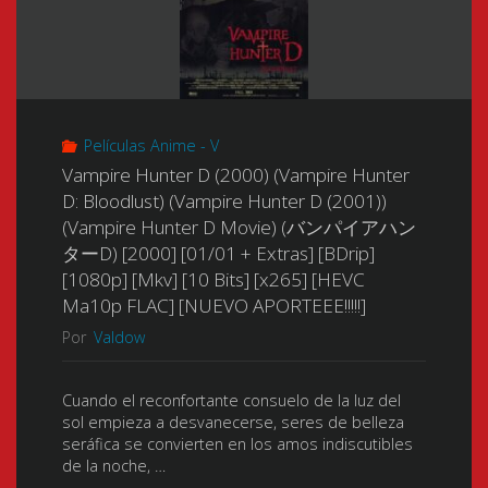
Fighter
♥
Miku)
Películas Anime - V
(Miku,
Vampire Hunter D (2000) (Vampire Hunter
Luchadora
D: Bloodlust) (Vampire Hunter D (2001))
(Vampire Hunter D Movie) (バンパイアハン
de
ターD) [2000] [01/01 + Extras] [BDrip]
[1080p] [Mkv] [10 Bits] [x265] [HEVC
Metal)
Ma10p FLAC] [NUEVO APORTEEE!!!!!]
(Metal
Por
Valdow
Fighters)
Cuando el reconfortante consuelo de la luz del
sol empieza a desvanecerse, seres de belleza
(メ
seráfica se convierten en los amos indiscutibles
de la noche, …
タ