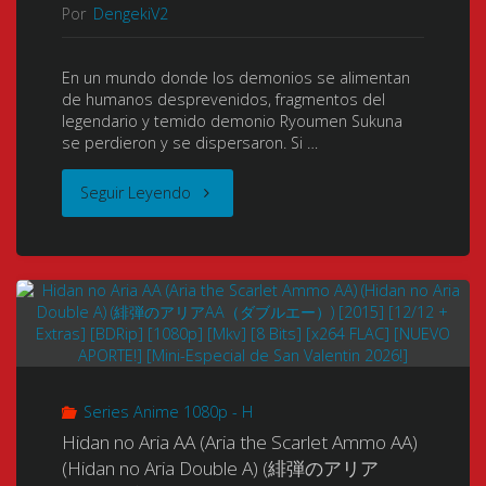
つ
Por
DengekiV2
Tumba)
APORTE-
の
(ガ
NUEVA
En un mundo donde los demonios se alimentan
氷
de humanos desprevenidos, fragmentos del
ン
VERSIÓN!]"
legendario y temido demonio Ryoumen Sukuna
輪
se perdieron y se dispersaron. Si …
グ
丸)
"Jujutsu
Seguir Leyendo
レ
[2007]
Kaisen
イ
[01/01
(Sorcery
ヴ)
+
Fight)
[2003-
Extra]
(JJK)
2004]
Series Anime 1080p - H
[BDRip]
(呪
[26/26
Hidan no Aria AA (Aria the Scarlet Ammo AA)
(Hidan no Aria Double A) (緋弾のアリア
[688p]
術
+