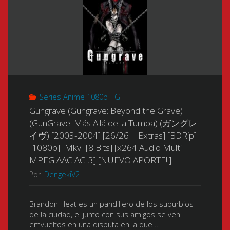
Fade
Fight)
del
to
(JJK)
Polvo
Black
(呪
de
君
術
Diamante)
の
Series Anime 1080p - G
廻
(Bleach
Gungrave (Gungrave: Beyond the Grave)
名
戦)
(GunGrave: Más Allá de la Tumba) (ガングレ
the
イヴ) [2003-2004] [26/26 + Extras] [BDRip]
を
[2020-
[1080p] [Mkv] [8 Bits] [x264 Audio Multi
Movie:
MPEG AAC AC-3] [NUEVO APORTE!!]
呼
2026]
The
Por
DengekiV2
ぶ)
[Artbook]
DiamondDust
Brandon Heat es un pandillero de los suburbios
[2008]
[04/
de la ciudad, el junto con sus amigos se ven
Rebellion)
emvueltos en una disputa en la que …
[01/01