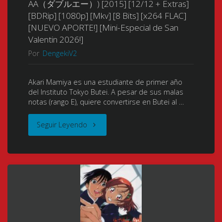
AA（ダブルエー）) [2015] [12/12 + Extras]
[Mkv]
廻
[BDRip] [1080p] [Mkv] [8 Bits] [x264 FLAC]
Extras]
[NUEVO APORTE!] [Mini-Especial de San
[10
戦)
Valentin 2026!]
[BDRip]
Por
DengekiV2
Bits]
[2020-
[1080p]
[x264
2021]
Akari Mamiya es una estudiante de primer año
[Mkv]
del Instituto Tokyo Butei. A pesar de sus malas
FLAC]
[24/24
notas (rango E), quiere convertirse en Butei al …
[8
[NUEVO
+
"Hidan
Seguir Leyendo
Bits]
APORTE-
Extras]
no
[x264
NUEVA
[BDRip]
Aria
Audio
VERSIÓN!]"
[1080p]
AA
Multi
[Mkv]
(Aria
MPEG