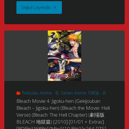
"Vampire
Seguir Leyendo
ル
Hunter
フ
D
ァ
(2000)
イ
(Vampire
タ
Hunter
ー・
D:
MIKU)
Películas Anime - B
,
Series Anime 1080p - B
Bloodlust)
(メ
Bleach Movie 4: Jigoku-hen (Gekijouban
(Vampire
Bleach – Jigoku-hen) (Bleach the Movie: Hell
タ
Verse) (Bleach: The Hell Chapter) (劇場版
Hunter
ル
BLEACH 地獄篇) [2010] [01/01 + Extras]
[BDRip] [688p] [Mkv] [10 Bits] [x264 DTS]