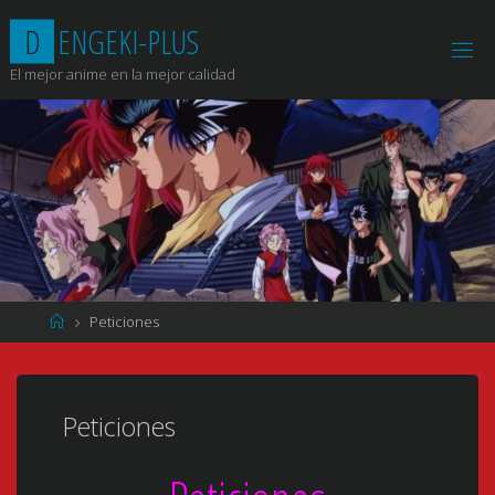
Saltar
D
E
N
G
E
K
I
-
P
L
U
S
al
contenido
El mejor anime en la mejor calidad
Página
Peticiones
de
Inicio
Peticiones