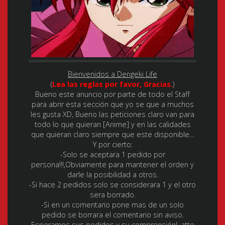
Bienvenidos a Dengeki Life
(
Lea las reglas por favor, Gracias.
)
Bueno este anuncio por parte de todo el Staff
para abrir esta sección que yo se que a muchos
les gusta XD, Bueno las peticiones claro van para
todo lo que quieran [Anime] y en las calidades
que quieran claro siempre que este disponible…
Y por cierto:
-Solo se aceptara 1 pedido por
persona!!!,Obviamente para mantener el orden y
darle la posibilidad a otros.
-Si hace 2 pedidos solo se considerara 1 y el otro
sera borrado.
-Si en un comentario pone mas de un solo
pedido se borrara el comentario sin aviso.
Esperamos sus pedidos y su comprensión!, atte