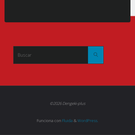
Buscar:
Buscar
©2026 Dengeki-plus
Funciona con
Fluida
&
WordPress.