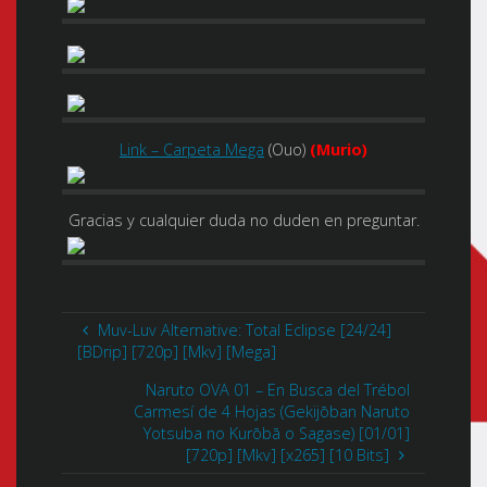
Link – Carpeta Mega
(Ouo)
(Murio)
Gracias y cualquier duda no duden en preguntar.
Muv-Luv Alternative: Total Eclipse [24/24]
[BDrip] [720p] [Mkv] [Mega]
Naruto OVA 01 – En Busca del Trébol
Carmesí de 4 Hojas (Gekijōban Naruto
Yotsuba no Kurōbā o Sagase) [01/01]
[720p] [Mkv] [x265] [10 Bits]