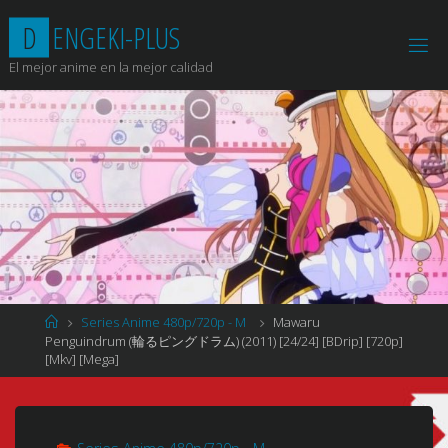
Saltar
D
E
N
G
E
K
I
-
P
L
U
S
al
contenido
El mejor anime en la mejor calidad
Página
Series Anime 480p/720p - M
Mawaru
de
Penguindrum (輪るピングドラム) (2011) [24/24] [BDrip] [720p]
Inicio
[Mkv] [Mega]