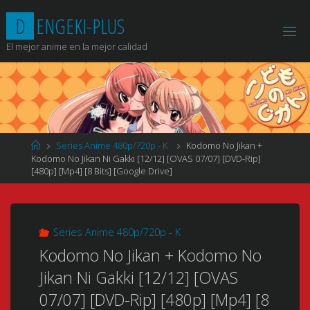
Saltar
D
E
N
G
E
K
I
-
P
L
U
S
al
contenido
El mejor anime en la mejor calidad
Página
Series Anime 480p/720p - K
Kodomo No Jikan +
de
Kodomo No Jikan Ni Gakki [12/12] [OVAS 07/07] [DVD-Rip]
Inicio
[480p] [Mp4] [8 Bits] [Google Drive]
Series Anime 480p/720p - K
Kodomo No Jikan + Kodomo No
Jikan Ni Gakki [12/12] [OVAS
07/07] [DVD-Rip] [480p] [Mp4] [8