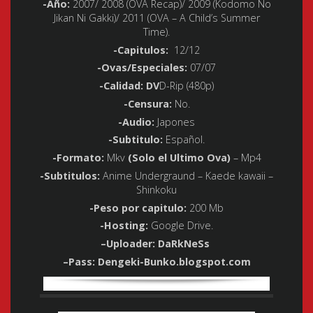
-Año
:
2007/ 2008 (OVA Recap)/ 2009 (Kodomo No
Jikan Ni Gakki)/ 2011 (OVA – A Child’s Summer
Time).
-Capitulos
:
12/12
-Ovas/Especiales
:
07/07
-Calidad
:
DV
D-Rip (480p)
-Censura
:
No.
-Audio
:
Japones
-Subtitulo
:
Español.
-Formato
:
Mkv
(Solo el Ultimo Ova)
– Mp4
-Subtitulos
:
Anime Undergraund – Kaede kawaii –
Shinkoku
-Peso por capitulo
:
200 Mb
-Hosting
:
Google Drive.
–
Uploader: DaRkNeSs
–
Pass:
Dengeki-Bunko.blogspot.com