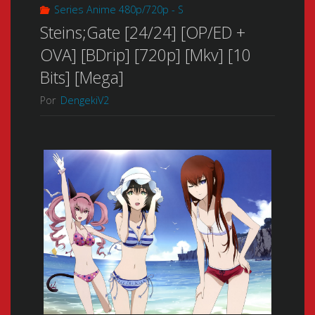
Series Anime 480p/720p - S
Steins;Gate [24/24] [OP/ED +
OVA] [BDrip] [720p] [Mkv] [10
Bits] [Mega]
Por
DengekiV2