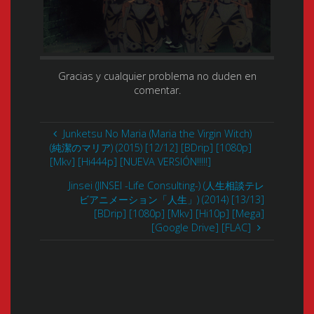
Gracias y cualquier problema no duden en
comentar.
Junketsu No Maria (Maria the Virgin Witch)
(純潔のマリア) (2015) [12/12] [BDrip] [1080p]
[Mkv] [Hi444p] [NUEVA VERSIÓN!!!!!]
Jinsei (JINSEI -Life Consulting-) (人生相談テレ
ビアニメーション「人生」) (2014) [13/13]
[BDrip] [1080p] [Mkv] [Hi10p] [Mega]
[Google Drive] [FLAC]