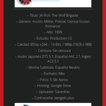
– Título: Jin-Roh: The Wolf Brigade.
– Género:
Acción, Militar, Policial, Ciencia ficcion,
Romance.
– Año:
1999
– Estudio:
Production I.G
– Calidad:
BDrip x264 – 10 Bits / 988p (1828 x 988)
– Censura: Sin censura
– Audio:
Japonés DTS 5.1, Español AAC 2.1, Ingles
AC3 5.1
– Idioma Subtitulo:
Español Neutro.
– Formato:
Mkv
– Peso:
5 Gb Aprox.
– Hosting:
Google Drive.
– Uploader:
Sanedrac
– Contraseña: dengeki-plus