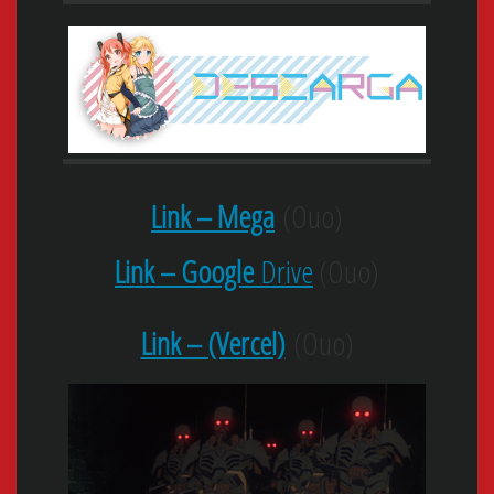
Link – Mega
(Ouo)
Link – Google
Drive
(Ouo)
Link – (Vercel)
(Ouo)