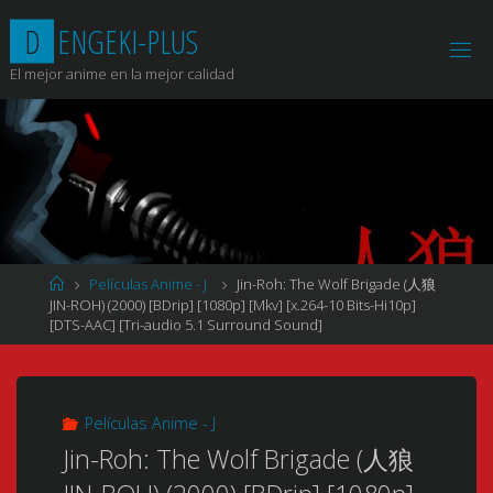
Saltar
D
E
N
G
E
K
I
-
P
L
U
S
al
contenido
El mejor anime en la mejor calidad
Página
Películas Anime - J
Jin-Roh: The Wolf Brigade (人狼
de
JIN-ROH) (2000) [BDrip] [1080p] [Mkv] [x.264-10 Bits-Hi10p]
Inicio
[DTS-AAC] [Tri-audio 5.1 Surround Sound]
Películas Anime - J
Jin-Roh: The Wolf Brigade (人狼