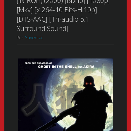
JIN-ROH) (2000) [BDrip] [1080p]
[Mkv] [x.264-10 Bits-Hi10p]
[DTS-AAC] [Tri-audio 5.1
Surround Sound]
Por
Sanedrac