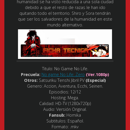
humanidad se ha visto reducida a una sola ciudad
debido a que el resto de razas le han ido
quitando todo el territorio. Shiro y Sora tendrán
que ser los salvadores de la humanidad en este
mundo alternativo.
Titulo:
No Game No Life.
Precuela:
No game No Life: Zero
(Ver.1080p)
Otros:
Satsuriku Tenshi Jibril PV
(Especial)
Genero:
Accion, Aventura, Ecchi, Seinen.
Episodios:
12/12
Hosting:
Mega.
Calidad: HD-TV
(1280x720p)
Audio:
Versión Original.
Fansub:
Homika
Subtitulos:
Español.
Formato:
.mkv