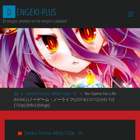
Saltar
D
E
N
G
E
K
I
-
P
L
U
S
al
contenido
El mejor anime en la mejor calidad
Página
Series Anime 480p/720p - N
No Game No Life
de
(NGNL) (ノーゲーム・ノーライフ) (2014) [12/12] [HD-TV]
Inicio
[720p] [Mkv] [Mega]
Series Anime 480p/720p - N