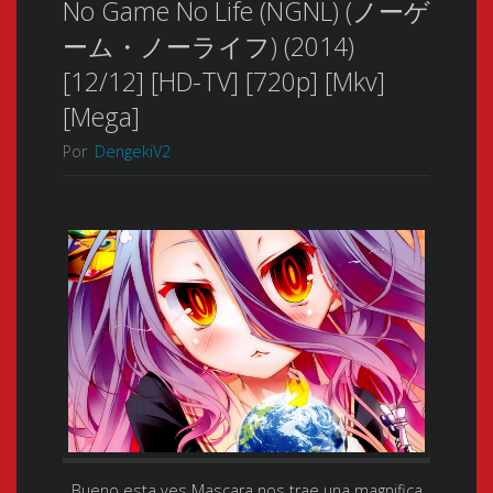
No Game No Life (NGNL) (ノーゲ
ーム・ノーライフ) (2014)
[12/12] [HD-TV] [720p] [Mkv]
[Mega]
Por
DengekiV2
Bueno esta ves Mascara nos trae una magnifica