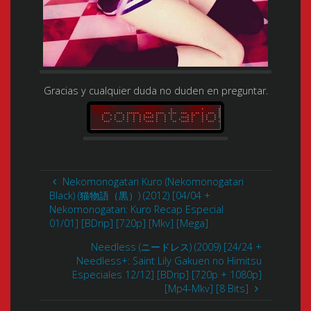
Gracias y cualquier duda no duden en preguntar.
Nekomonogatari Kuro (Nekomonogatari
Black) (猫物語（黒）) (2012) [04/04 +
Nekomonogatari: Kuro Recap Especial
01/01] [BDrip] [720p] [Mkv] [Mega]
Needless (ニードレス) (2009) [24/24 +
Needless+: Saint Lily Gakuen no Himitsu
Especiales 12/12] [BDrip] [720p + 1080p]
[Mp4-Mkv] [8 Bits]