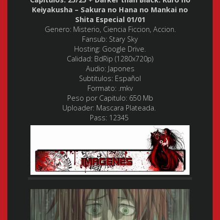
Keiyakusha – Sakura no Hana no Mankai no
Shita Especial 01/01
Genero:
Misterio, Ciencia Ficcion, Accion.
Fansub:
Stary Sky
Hosting:
Google Drive.
Calidad: BdRip
(1280x720p)
Audio:
Japones
Subtitulos:
Español
Formato:
.mkv
Peso por Capitulo
: 650 Mb
Uploader:
Mascara Plateada.
Pass: 12345