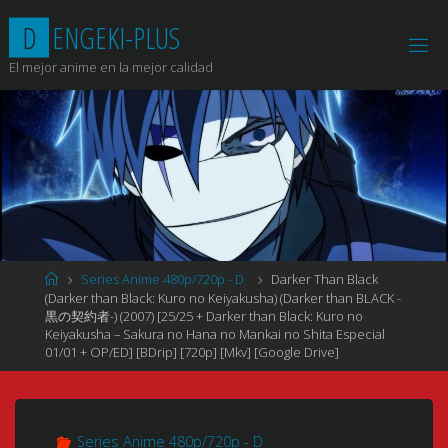
Saltar
D
E
N
G
E
K
I
-
P
L
U
S
al
contenido
El mejor anime en la mejor calidad
Página
Series Anime 480p/720p - D
Darker Than Black
de
(Darker than Black: Kuro no Keiyakusha) (Darker than BLACK -
Inicio
黒の契約者-) (2007) [25/25 + Darker than Black: Kuro no
Keiyakusha – Sakura no Hana no Mankai no Shita Especial
01/01 + OP/ED] [BDrip] [720p] [Mkv] [Google Drive]
Series Anime 480p/720p - D