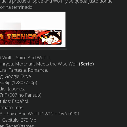
ón de la precuela “Spice and Wolf”, y se queda justo donde
ior ha terminado.
d Wolf – Spice And Wolf II.
shinryou: Merchant Meets the Wise Wolf
(Serie)
ura, Fantasia, Romance.
g: Google Drive.
 BdRip (1280x720p)
dio: Japones.
07nF (007 no Fansub)
itulos: Español.
ormato: mp4
13 – Spice And Wolf II 12/12 + OVA 01/01
r Capitulo: 275 Mb
er: SebasXgames