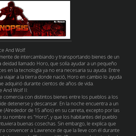
ce And Wolf:
mente de intercambiando y transportando bienes de un
a deidad llamado Horo, que solía ayudar a un pequeño
nces en la tecnología ya no era necesaria su ayuda. Entre
a viajar a la tierra donde nació, Horo en cambio lo ayuda
ue adquirió durante cientos de años de vida.
e And Wolf II:
comercia con distintos bienes entre los pueblos a los
ecide detenerse y descansar. En la noche encuentra a un
e (Alrededor de 15 años) en su carreta, excepto por las
que su nombre es “Horo”, y que los habitantes del pueblo
tuviera buenas cosechas. Sin embargo, le explica que
ogra convencer a Lawrence de que la lleve con él durante