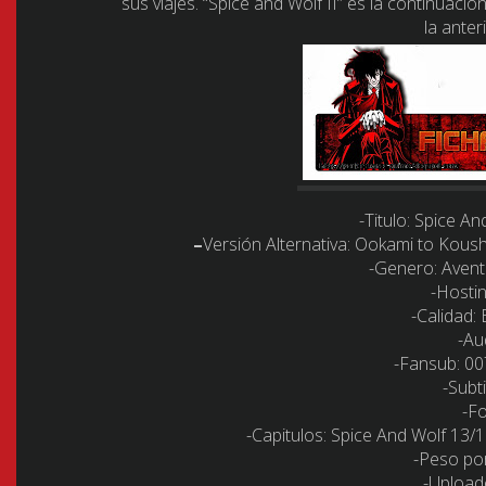
sus viajes. “Spice and Wolf II” es la continuaci
la anter
-Titulo: Spice An
–
Versión Alternativa: Ookami to Kou
-Genero: Avent
-Hostin
-Calidad:
-Au
-Fansub: 0
-Subt
-F
-Capitulos: Spice And Wolf 13/
-Peso po
-Upload