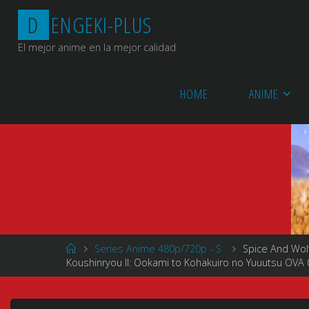
Saltar
D
E
N
G
E
K
I
-
P
L
U
S
al
contenido
El mejor anime en la mejor calidad
HOME
ANIME
Página
Series Anime 480p/720p - S
Spice And Wol
de
Koushinryou II: Ookami to Kohakuiro no Yuuutsu OVA 0
Inicio