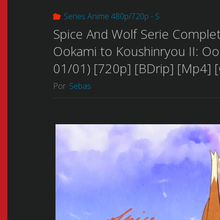
Series Anime 480p/720p - S
Spice And Wolf Serie Comple
Ookami to Koushinryou II: O
01/01) [720p] [BDrip] [Mp4] 
Por
Sebas