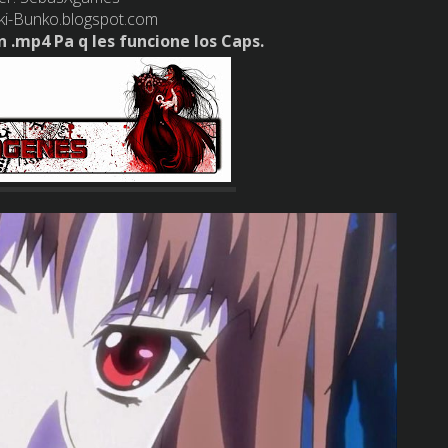
ki-Bunko.blogspot.com
 .mp4 Pa q les funcione los Caps.