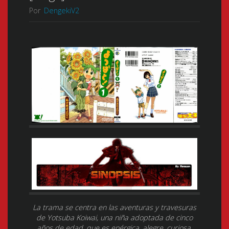
Por
DengekiV2
La trama se centra en las aventuras y travesuras
de Yotsuba Koiwai, una niña adoptada de cinco
años de edad, que es enérgica, alegre, curiosa,