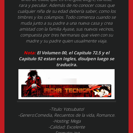
rara y peculiar. Además de no conocer cosas que
cualquier niña de su edad debería saber, como los
timbres y los columpios. Todo comienza cuando se
muda junto a su padre a una nueva casa y crea
amistad con la familia Ayase, sus nuevos vecinos,
compuesta por tres hermanas que viven con su
madre y su padre quien usualmente viaja.
Nota:
El Volumen 00, el Capitulo 72.5 y el
Capitulo 92 estan en Ingles, disulpen luego se
traducira.
-Titulo: Yotsubato!
-Genero:Comedia, Recuentos de la vida, Romance.
-Hosting: Mega
-Calidad: Excelente
-Formato: jpg