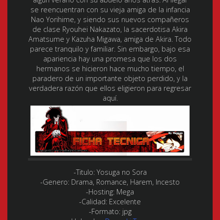
se reencuentran con su vieja amiga de la infancia
Nao Yorihime, y siendo sus nuevos compañeros
de clase Ryouhei Nakazato, la sacerdotisa Akira
Amatsume y Kazuha Migawa, amiga de Akira. Todo
parece tranquilo y familiar. Sin embargo, bajo esa
apariencia hay una promesa que los dos
hermanos se hicieron hace mucho tiempo, el
paradero de un importante objeto perdido, y la
verdadera razón que ellos eligieron para regresar
aquí.
-Titulo:
Yosuga no Sora
-Genero:
Drama, Romance, Harem, Incesto
-Hosting:
Mega
-Calidad:
Excelente
-Formato:
jpg