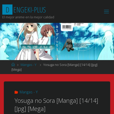
Saltar
D
E
N
G
E
K
I
-
P
L
U
S
al
contenido
El mejor anime en la mejor calidad
Página
Mangas - Y
Yosuga no Sora [Manga] [14/14] [Jpg]
de
[Mega]
Inicio
Mangas - Y
Yosuga no Sora [Manga] [14/14]
[Jpg] [Mega]