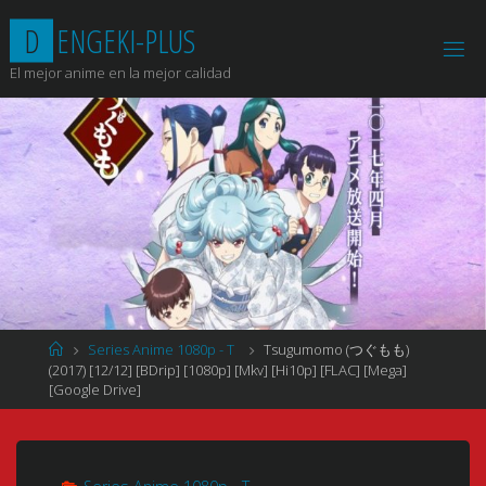
Saltar
D
E
N
G
E
K
I
-
P
L
U
S
al
contenido
El mejor anime en la mejor calidad
Página
Series Anime 1080p - T
Tsugumomo (つぐもも)
de
(2017) [12/12] [BDrip] [1080p] [Mkv] [Hi10p] [FLAC] [Mega]
Inicio
[Google Drive]