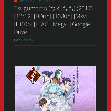
Series Anime 1080p - T
Tsugumomo (つぐもも) (2017)
[12/12] [BDrip] [1080p] [Mkv]
[Hi10p] [FLAC] [Mega] [Google
Drive]
Por
Valdow