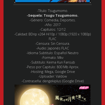
-Título: Tsugumomo.
-Sequela: Tsugu Tsugumomo.
-Género:
Comedia, Deportes.
-Año:
2017
-Capítulos:
12/12
-Calidad:
BDrip x264 Hi10p / 1080p (1920 x 1080p)
FLAC
-Censura: Sin Censura.
-Audio:
Japonés FLAC
-Idioma Subtitulo:
Español Neutro
-Formato:
Mkv
-Subtitulo: Keima Kun Fansub
-Peso por Capitulo:
800 Mb Aprox.
-Hosting:
Mega, Google Drive
-Uploader:
Valdow
-Contraseña: dengekiplus (Google Drive)