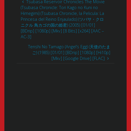
Tsubasa Reservoir Chronicles The Movie
(Tsubasa Chronicle: Tori Kago no Kuni no
Himegimi) (Tsubasa Chronicle, la Pelicula: La
Princesa del Reino Enjaulado) (ツバサ・クロ
ニクル 鳥カゴの国の姫君) (2005) [01/01]
[BDrip] [1080p] [Mkv] [8 Bits] [x264] [AAC –
AC-3]
Tenshi No Tamago (Angel’s Egg) (天使のたま
ご) (1985) [01/01] [BDrip] [1080p] [Hi10p]
[Mkv] [Google Drive] [FLAC]