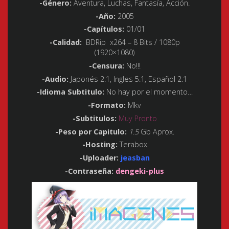
-Género:
Aventura, Luchas, Fantasía, Acción.
-Año:
2005
-Capítulos:
01/01
-Calidad:
BDRip x264 – 8 Bits / 1080p
(1920×1080)
-Censura:
No!!!
-Audio:
Japonés 2.1, Ingles 5.1, Español 2.1
-Idioma Subtitulo:
No hay por el momento…
-Formato:
Mkv
-Subtitulos:
Muy Pronto
-Peso por Capitulo:
1.5
Gb Aprox.
-Hosting:
Terabox
-Uploader:
jeasban
-Contraseña:
dengeki-plus