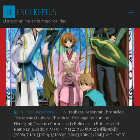
Saltar
D
E
N
G
E
K
I
-
P
L
U
S
al
contenido
El mejor anime en la mejor calidad
Página
Películas Anime - T
Tsubasa Reservoir Chronicles
de
The Movie (Tsubasa Chronicle: Tori Kago no Kuni no
Inicio
Himegimi) (Tsubasa Chronicle, la Pelicula: La Princesa del
Reino Enjaulado) (ツバサ・クロニクル 鳥カゴの国の姫君)
(2005) [01/01] [BDrip] [1080p] [Mkv] [8 Bits] [x264] [AAC – AC-3]