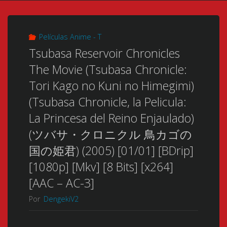
Películas Anime - T
Tsubasa Reservoir Chronicles
The Movie (Tsubasa Chronicle:
Tori Kago no Kuni no Himegimi)
(Tsubasa Chronicle, la Pelicula:
La Princesa del Reino Enjaulado)
(ツバサ・クロニクル 鳥カゴの
国の姫君) (2005) [01/01] [BDrip]
[1080p] [Mkv] [8 Bits] [x264]
[AAC – AC-3]
Por
DengekiV2