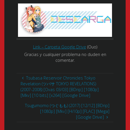
Link – Carpeta Google Drive
(Ouo)
Gracias y cualquier problema no duden en
comentar.
Tsubasa Reservoir Chronicles Tokyo
Revelation (ツバサ TOKYO REVELATIONS)
(2007-2008) [Ovas 03/03] [BDrip] [1080p]
[Mkv] [10 bits] [x264] [Google Drive]
Tsugumomo (つぐもも) (2017) [12/12] [BDrip]
[1080p] [Mkv] [Hi10p] [FLAC] [Mega]
[Google Drive]