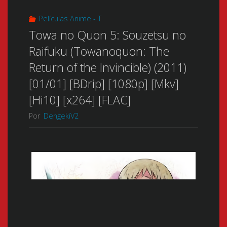
Películas Anime - T
Towa no Quon 5: Souzetsu no
Raifuku (Towanoquon: The
Return of the Invincible) (2011)
[01/01] [BDrip] [1080p] [Mkv]
[Hi10] [x264] [FLAC]
Por
DengekiV2