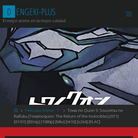
Saltar
D
E
N
G
E
K
I
-
P
L
U
S
al
contenido
El mejor anime en la mejor calidad
Página
Películas Anime - T
Towa no Quon 5: Souzetsu no
de
Raifuku (Towanoquon: The Return of the Invincible) (2011)
Inicio
[01/01] [BDrip] [1080p] [Mkv] [Hi10] [x264] [FLAC]