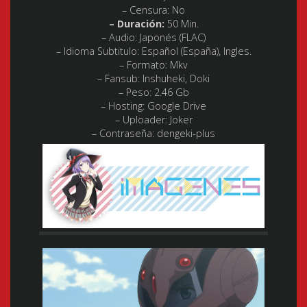
– Censura: No
– Duración:
50 Min.
– Audio:
Japonés (FLAC)
– Idioma Subtitulo:
Español (España), Ingles.
– Formato:
Mkv
– Fansub: Inshuheki, Doki
– Peso:
2.46 Gb
– Hosting:
Google Drive
– Uploader:
Joker
– Contraseña:
dengeki-plus