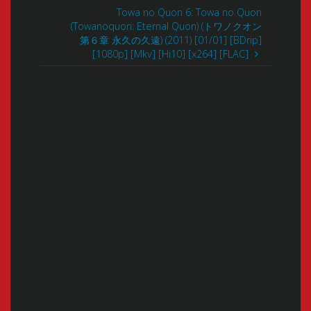
Towa no Quon 6: Towa no Quon
(Towanoquon: Eternal Quon) (トワノクオン
第６章 永久の久遠) (2011) [01/01] [BDrip]
[1080p] [Mkv] [Hi10] [x264] [FLAC]