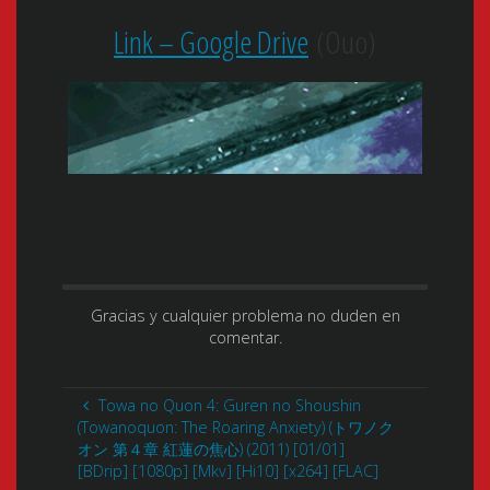
Link – Google Drive
(Ouo)
Gracias y cualquier problema no duden en
comentar.
Towa no Quon 4: Guren no Shoushin
(Towanoquon: The Roaring Anxiety) (トワノク
オン 第４章 紅蓮の焦心) (2011) [01/01]
[BDrip] [1080p] [Mkv] [Hi10] [x264] [FLAC]