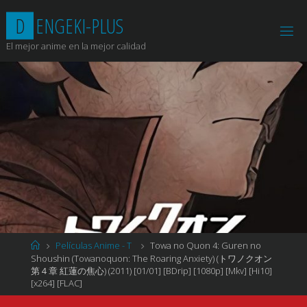
Saltar
D
E
N
G
E
K
I
-
P
L
U
S
al
contenido
El mejor anime en la mejor calidad
Página
Películas Anime - T
Towa no Quon 4: Guren no
de
Shoushin (Towanoquon: The Roaring Anxiety) (トワノクオン
Inicio
第４章 紅蓮の焦心) (2011) [01/01] [BDrip] [1080p] [Mkv] [Hi10]
[x264] [FLAC]