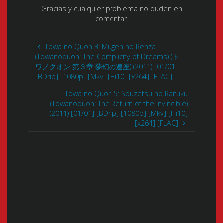
Gracias y cualquier problema no duden en
comentar.
Towa no Quon 3: Mugen no Renza
(Towanoquon: The Complicity of Dreams) (ト
ワノクオン 第３章 夢幻の連座) (2011) [01/01]
[BDrip] [1080p] [Mkv] [Hi10] [x264] [FLAC]
Towa no Quon 5: Souzetsu no Raifuku
(Towanoquon: The Return of the Invincible)
(2011) [01/01] [BDrip] [1080p] [Mkv] [Hi10]
[x264] [FLAC]