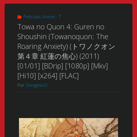
Películas Anime - T
Towa no Quon 4: Guren no
Shoushin (Towanoquon: The
Roaring Anxiety) (トワノクオン
第４章 紅蓮の焦心) (2011)
[01/01] [BDrip] [1080p] [Mkv]
[Hi10] [x264] [FLAC]
Por
DengekiV2