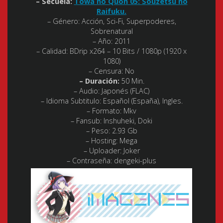
– Secuela:
Towa no Quon 05: Souzetsu no
Raifuku.
– Género:
Acción, Sci-Fi, Superpoderes,
Sobrenatural
– Año:
2011
– Calidad:
BDrip x264 – 10 Bits / 1080p (1920 x
1080)
– Censura: No
– Duración:
50 Min.
– Audio:
Japonés (FLAC)
– Idioma Subtitulo:
Español (España), Ingles.
– Formato:
Mkv
– Fansub: Inshuheki, Doki
– Peso:
2.93 Gb
– Hosting:
Mega
– Uploader:
Joker
– Contraseña:
dengeki-plus