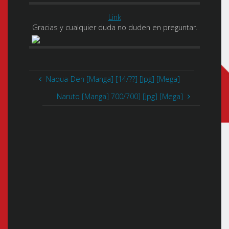
Link
Gracias y cualquier duda no duden en preguntar.
Naqua-Den [Manga] [14/??] [Jpg] [Mega]
Naruto [Manga] 700/700] [Jpg] [Mega]