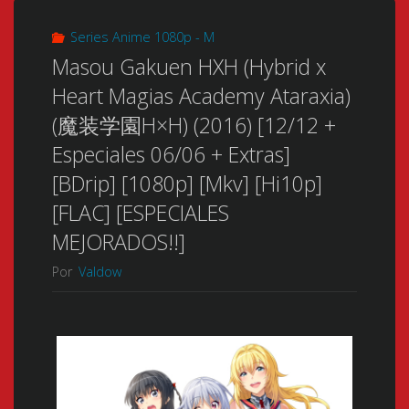
Series Anime 1080p - M
Masou Gakuen HXH (Hybrid x
Heart Magias Academy Ataraxia)
(魔装学園H×H) (2016) [12/12 +
Especiales 06/06 + Extras]
[BDrip] [1080p] [Mkv] [Hi10p]
[FLAC] [ESPECIALES
MEJORADOS!!]
Por
Valdow