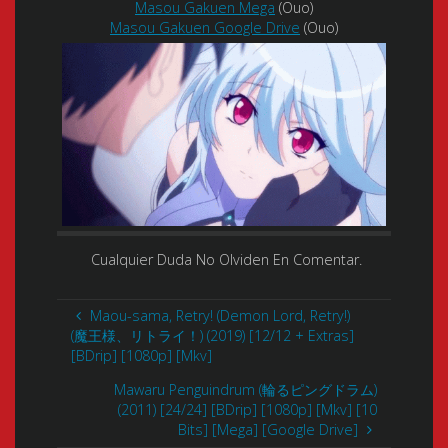
Masou Gakuen Mega
(Ouo)
Masou Gakuen Google Drive
(Ouo)
Cualquier Duda No Olviden En Comentar.
Maou-sama, Retry! (Demon Lord, Retry!)
(魔王様、リトライ！) (2019) [12/12 + Extras]
[BDrip] [1080p] [Mkv]
Mawaru Penguindrum (輪るピングドラム)
(2011) [24/24] [BDrip] [1080p] [Mkv] [10
Bits] [Mega] [Google Drive]