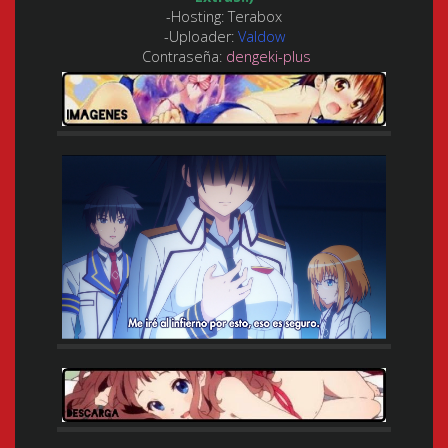
-Hosting: Terabox
-Uploader:
Valdow
Contraseña:
dengeki-plus