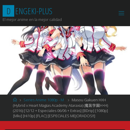
Saltar
D
E
N
G
E
K
I
-
P
L
U
S
al
contenido
El mejor anime en la mejor calidad
Página
Series Anime 1080p - M
Masou Gakuen HXH
de
(Hybrid x Heart Magias Academy Ataraxia) (魔装学園H×H)
Inicio
(2016) [12/12 + Especiales 06/06 + Extras] [BDrip] [1080p]
[Mkv] [Hi10p] [FLAC] [ESPECIALES MEJORADOS!!]