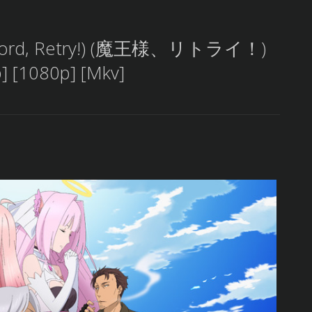
n Lord, Retry!) (魔王様、リトライ！)
p] [1080p] [Mkv]