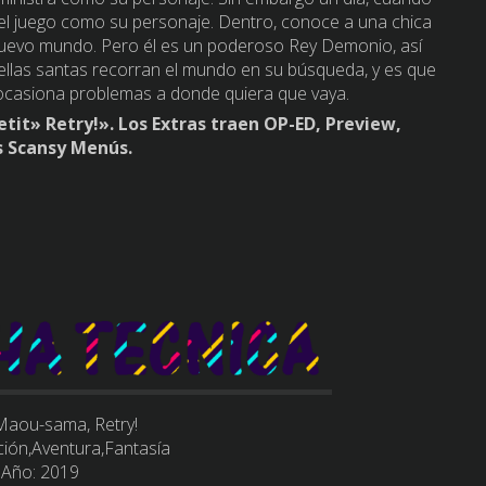
 del juego como su personaje. Dentro, conoce a una chica
 nuevo mundo. Pero él es un poderoso Rey Demonio, así
ellas santas recorran el mundo en su búsqueda, y es que
 ocasiona problemas a donde quiera que vaya.
it» Retry!». Los Extras traen OP-ED, Preview,
s Scansy Menús.
Maou-sama, Retry!
ción,Aventura,Fantasía
 Año:
2019