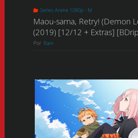
Series Anime 1080p - M
Maou-sama, Retry! (Demo
(2019) [12/12 + Extras] [BDri
Por
Ram