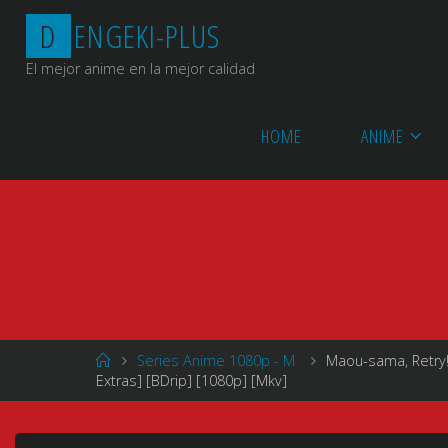
Saltar
D
E
N
G
E
K
I
-
P
L
U
S
al
contenido
El mejor anime en la mejor calidad
HOME
ANIME
Página
Series Anime 1080p - M
Maou-sama, Retry
de
Extras] [BDrip] [1080p] [Mkv]
Inicio