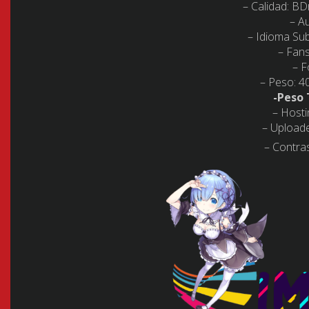
– Calidad:
BDr
– Au
– Idioma Subt
– Fan
– F
– Peso: 4
-Peso 
– Hosti
– Upload
– Contra