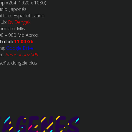
ip x264 (1920 x 1080)
dio:
Japonés
itulo:
Español Latino
sub:
By Dengeki
ormato:
Mkv
00 – 900
Mb Aprox.
Total:
11.00 Gb
ng:
Google Drive
er:
Ramoncon2009
seña: dengeki-plus