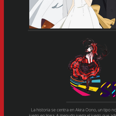
La historia se centra en Akira Oono, un tipo n
juego en linea. A menudo juega el juego que a