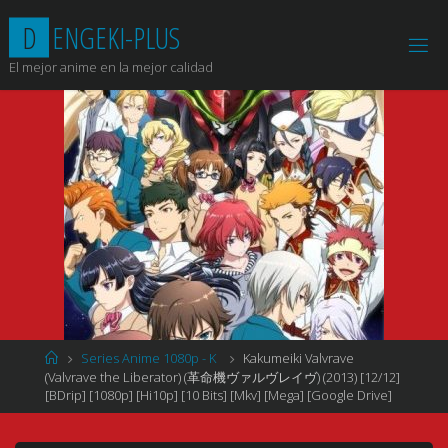
Saltar
D
E
N
G
E
K
I
-
P
L
U
S
al
contenido
El mejor anime en la mejor calidad
Página
Series Anime 1080p - K
Kakumeiki Valvrave
de
(Valvrave the Liberator) (革命機ヴァルヴレイヴ) (2013) [12/12]
Inicio
[BDrip] [1080p] [Hi10p] [10 Bits] [Mkv] [Mega] [Google Drive]