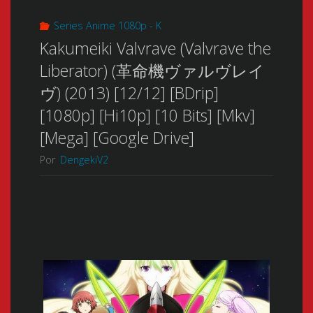
Series Anime 1080p - K
Kakumeiki Valvrave (Valvrave the
Liberator) (革命機ヴァルヴレイ
ヴ) (2013) [12/12] [BDrip]
[1080p] [Hi10p] [10 Bits] [Mkv]
[Mega] [Google Drive]
Por
DengekiV2