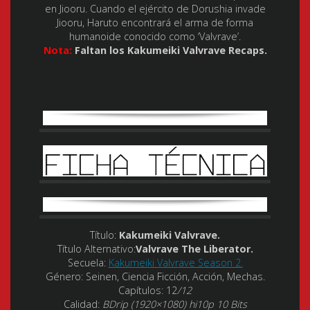
en Jiooru. Cuando el ejército de Dorushia invade
Jiooru, Haruto encontrará el arma de forma
humanoide conocido como ‘Valvrave’.
Nota:
Faltan los Kakumeiki Valvrave Recaps.
Título:
Kakumeiki Valvrave.
Título Alternativo:
Valvrave The Liberator.
Secuela:
Kakumeiki Valvrave Season 2.
Género:
Seinen, Ciencia Ficción, Acción, Mechas.
Capítulos:
12
/12
Calidad:
BDrip (1920×1080) hi10p 10 Bits