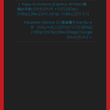
Kaijuu no Kodomo (Espíritus del Mar) (海
獣の子供) (2019) [01/01 + OST] [BDrip]
[1080p] [Mkv] [AVC-Hi10p- 10 Bits] [DTS 5.1]
Kakumeiki Valvrave S2 (革命機ヴァルヴレイ
ヴ 2ndシーズン) (2013) [12/12] [BDrip]
[1080p] [Hi10p] [Mkv] [Mega] [Google
Drive] [FLAC]