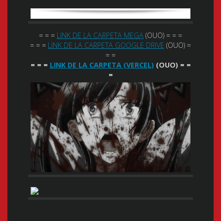
= = =
LINK DE LA CARPETA MEGA
(OUO) = = =
= = =
LINK DE LA CARPETA GOOGLE DRIVE
(OUO) =
= =
= = =
LINK DE LA CARPETA (VERCEL)
(OUO) = =
=