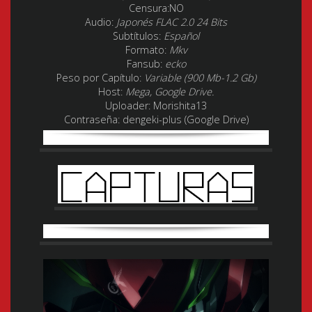
Censura:
NO
Audio:
Japonés FLAC 2.0 24 Bits
Subtítulos:
Español
Formato:
Mkv
Fansub:
ecko
Peso por Capítulo:
Variable (900 Mb-1.2 Gb)
Host:
Mega, Google Drive.
Uploader:
Morishita13
Contraseña: dengeki-plus (Google Drive)