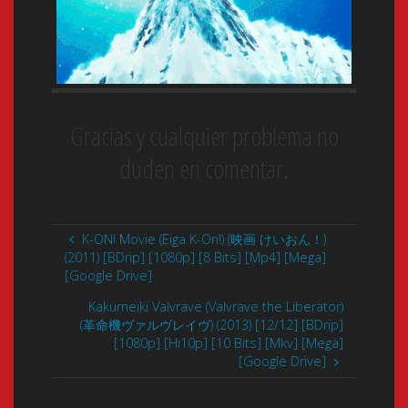
Gracias y cualquier problema no
duden en comentar.
K-ON! Movie (Eiga K-On!) (映画 けいおん！)
(2011) [BDrip] [1080p] [8 Bits] [Mp4] [Mega]
[Google Drive]
Kakumeiki Valvrave (Valvrave the Liberator)
(革命機ヴァルヴレイヴ) (2013) [12/12] [BDrip]
[1080p] [Hi10p] [10 Bits] [Mkv] [Mega]
[Google Drive]