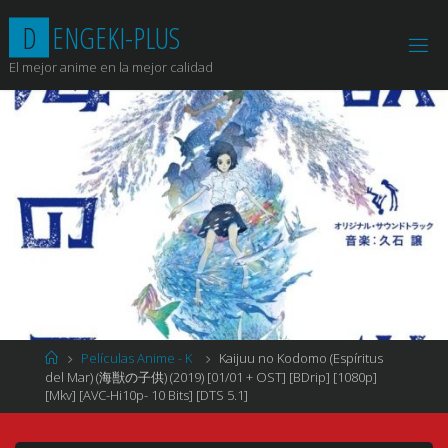
Saltar
D
E
N
G
E
K
I
-
P
L
U
S
al
contenido
El mejor anime en la mejor calidad
Página
Películas Anime - K
Kaijuu no Kodomo (Espíritus
de
del Mar) (海獣の子供) (2019) [01/01 + OST] [BDrip] [1080p]
Inicio
[Mkv] [AVC-Hi10p- 10 Bits] [DTS 5.1]