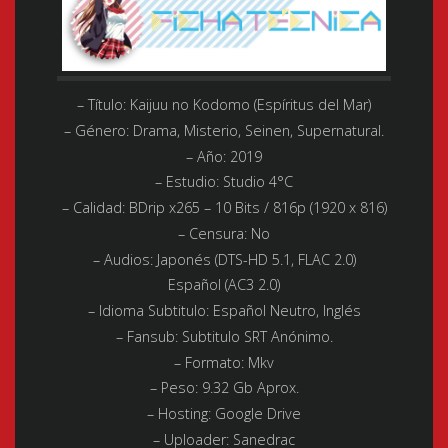
– Título: Kaijuu no Kodomo (Espíritus del Mar)
– Género:
Drama, Misterio, Seinen, Supernatural.
– Año:
2019
– Estudio:
Studio 4°C
– Calidad:
BDrip x265 – 10 Bits / 816p (1920 x 816)
– Censura: No
– Audios:
Japonés (DTS-HD 5.1, FLAC 2.0)
Español (AC3 2.0)
– Idioma Subtitulo:
Español Neutro, Inglés
– Fansub:
Subtitulo SRT Anónimo.
– Formato:
Mkv
– Peso:
9.32 Gb Aprox.
– Hosting:
Google Drive
– Uploader:
Sanedrac