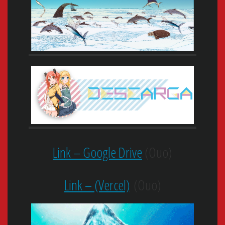
Link – Google Drive
(Ouo)
Link – (Vercel)
(Ouo)