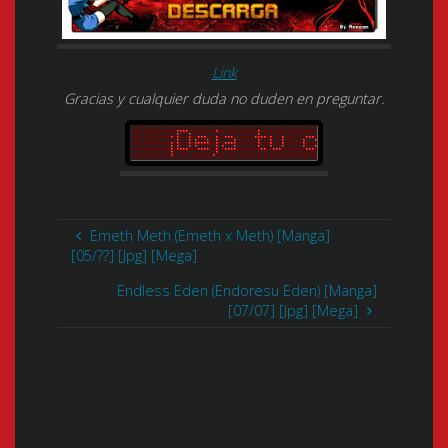
Link
Gracias y cualquier duda no duden en preguntar.
Emeth Meth (Emeth x Meth) [Manga]
[05/??] [Jpg] [Mega]
Endless Eden (Endoresu Eden) [Manga]
[07/07] [Jpg] [Mega]