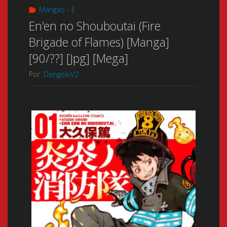
Mangas - E
En’en no Shouboutai (Fire
Brigade of Flames) [Manga]
[90/??] [Jpg] [Mega]
Por
DengekiV2