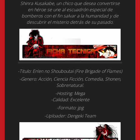
Shinra Kusakabe, un chico que desea convertirse
en héroe se une al escuadrón especial de
bomberos con el fin salvar a la humanidad y de
descubrir el misterio detrás de su pasado.
-Titulo: En’en no Shouboutai (Fire Brigade of Flames)
-Genero: Acción, Ciencia Ficción, Comedia, Shonen,
Sobrenatural.
-Hosting: Mega
-Calidad: Excelente
-Formato: jpg
-Uploader: Dengeki Team