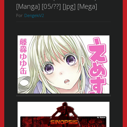
[Manga] [05/??] [Jpg] [Mega]
Por
DengekiV2