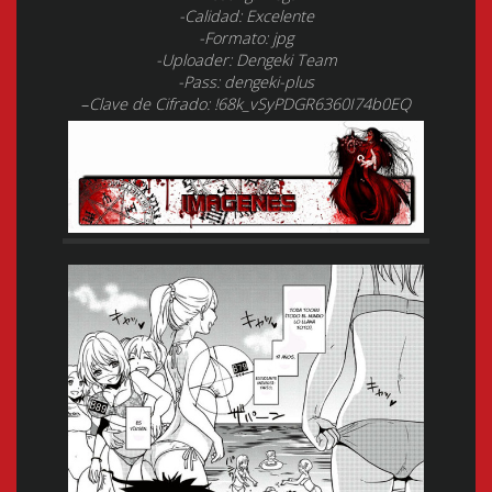
-Calidad: Excelente
-Formato: jpg
-Uploader: Dengeki Team
-Pass: dengeki-plus
–
Clave de Cifrado: !68k_vSyPDGR6360I74b0EQ