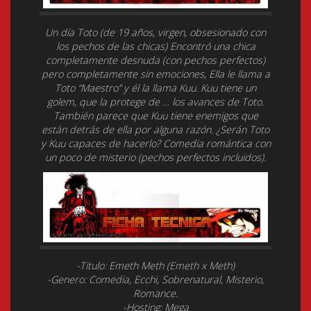
Un día Toto (de 19 años, virgen, obsesionado con
los pechos de las chicas) Encontró una chica
completamente desnuda (con pechos perfectos)
pero completamente sin emociones, Ella le llama a
Toto “Maestro” y él la llama Kuu. Kuu tiene un
golem, que la protege de … los avances de Toto.
También parece que Kuu tiene enemigos que
están detrás de ella por alguna razón. ¿Serán Toto
y Kuu capaces de hacerlo? Comedia romántica con
un poco de misterio (pechos perfectos incluidos).
-Titulo: Emeth Meth (Emeth x Meth)
-Genero: Comedia, Ecchi, Sobrenatural, Misterio,
Romance.
-Hosting: Mega