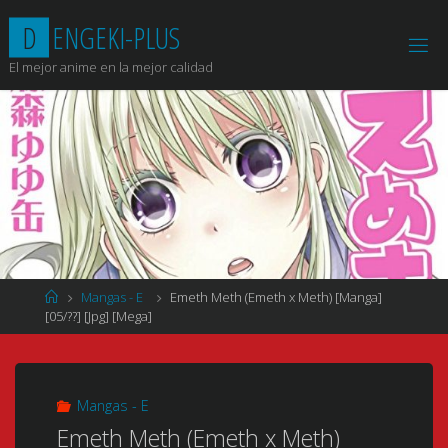
Saltar
D
E
N
G
E
K
I
-
P
L
U
S
al
contenido
El mejor anime en la mejor calidad
Página
Mangas - E
Emeth Meth (Emeth x Meth) [Manga]
de
[05/??] [Jpg] [Mega]
Inicio
Mangas - E
Emeth Meth (Emeth x Meth)