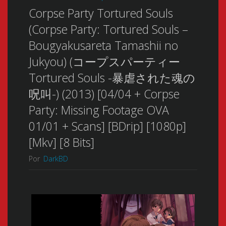
Corpse Party Tortured Souls
(Corpse Party: Tortured Souls –
Bougyakusareta Tamashii no
Jukyou) (コープスパーティー
Tortured Souls -暴虐された魂の
呪叫-) (2013) [04/04 + Corpse
Party: Missing Footage OVA
01/01 + Scans] [BDrip] [1080p]
[Mkv] [8 Bits]
Por
DarkBD