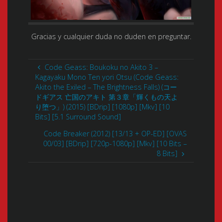
Gracias y cualquier duda no duden en preguntar.
Code Geass: Boukoku no Akito 3 –
Kagayaku Mono Ten yori Otsu (Code Geass:
Akito the Exiled – The Brightness Falls) (コー
ドギアス 亡国のアキト 第３章「輝くもの天よ
り堕つ」) (2015) [BDrip] [1080p] [Mkv] [10
Bits] [5.1 Surround Sound]
Code Breaker (2012) [13/13 + OP-ED] [OVAS
00/03] [BDrip] [720p-1080p] [Mkv] [10 Bits –
8 Bits]