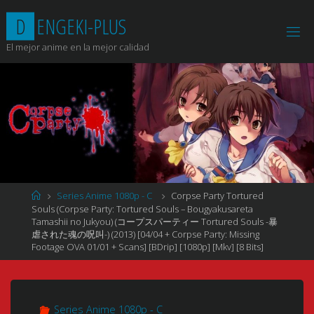
Saltar
D
E
N
G
E
K
I
-
P
L
U
S
al
contenido
El mejor anime en la mejor calidad
Página
Series Anime 1080p - C
Corpse Party Tortured
de
Souls (Corpse Party: Tortured Souls – Bougyakusareta
Inicio
Tamashii no Jukyou) (コープスパーティー Tortured Souls -暴
虐された魂の呪叫-) (2013) [04/04 + Corpse Party: Missing
Footage OVA 01/01 + Scans] [BDrip] [1080p] [Mkv] [8 Bits]
Series Anime 1080p - C