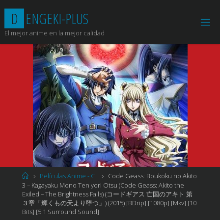
Saltar
D
E
N
G
E
K
I
-
P
L
U
S
al
contenido
El mejor anime en la mejor calidad
Página
Películas Anime - C
Code Geass: Boukoku no Akito
de
3 – Kagayaku Mono Ten yori Otsu (Code Geass: Akito the
Inicio
Exiled – The Brightness Falls) (コードギアス 亡国のアキト 第
３章「輝くもの天より堕つ」) (2015) [BDrip] [1080p] [Mkv] [10
Bits] [5.1 Surround Sound]