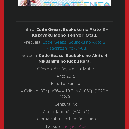
– Título:
Code Geass: Boukoku no Akito 3 –
Kagayaku Mono Ten yori Otsu.
– Precuela:
Code Geass: Boukoku no Akito 2 –
Hikisakareshi Yokuryuu.
– Secuela:
Code Geass: Boukoku no Akito 4 –
Nikushimi no Kioku kara.
– Género:
Acción, Mecha, Militar.
– Año:
2015
– Estudio:
Sunrise
– Calidad:
BDrip x264 – 10 Bits / 1080p (1920 x
1080)
– Censura: No
– Audio:
Japonés (AAC 5.1)
– Idioma Subtitulo:
Español latino
– Fansub:
Dengeki-Plus