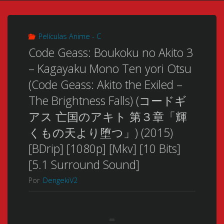
Películas Anime - C
Code Geass: Boukoku no Akito 3
– Kagayaku Mono Ten yori Otsu
(Code Geass: Akito the Exiled –
The Brightness Falls) (コードギ
アス 亡国のアキト 第３章「輝
くもの天より堕つ」) (2015)
[BDrip] [1080p] [Mkv] [10 Bits]
[5.1 Surround Sound]
Por
DengekiV2