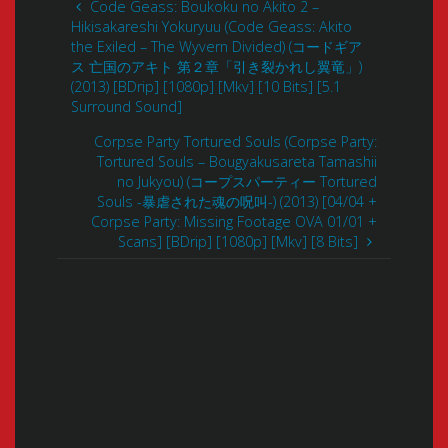
Code Geass: Boukoku no Akito 2 –
Hikisakareshi Yokuryuu (Code Geass: Akito
the Exiled – The Wyvern Divided) (コードギア
ス 亡国のアキト 第２章「引き裂かれし翼竜」)
(2013) [BDrip] [1080p] [Mkv] [10 Bits] [5.1
Surround Sound]
Corpse Party Tortured Souls (Corpse Party:
Tortured Souls – Bougyakusareta Tamashii
no Jukyou) (コープスパーティー Tortured
Souls -暴虐された魂の呪叫-) (2013) [04/04 +
Corpse Party: Missing Footage OVA 01/01 +
Scans] [BDrip] [1080p] [Mkv] [8 Bits]