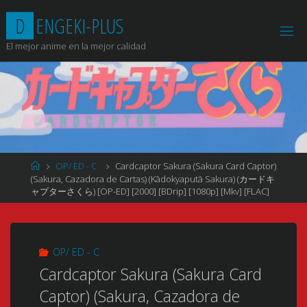
Saltar
D
E
N
G
E
K
I
-
P
L
U
S
al
contenido
El mejor anime en la mejor calidad
Página
OP/ ED - C
Cardcaptor Sakura (Sakura Card Captor)
de
(Sakura, Cazadora de Cartas) (Kādokyaputā Sakura) (カードキ
Inicio
ャプターさくら) [OP-ED] [2000] [BDrip] [1080p] [Mkv] [FLAC]
OP/ ED - C
Cardcaptor Sakura (Sakura Card
Captor) (Sakura, Cazadora de