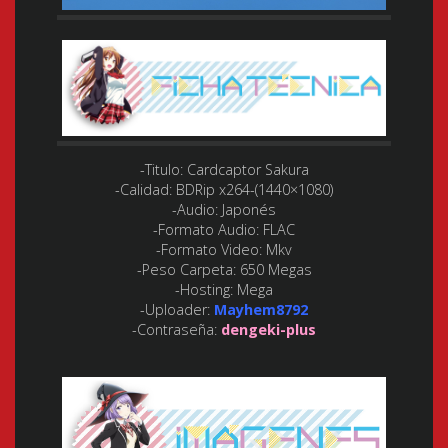
-Titulo: Cardcaptor Sakura
-Calidad: BDRip x264-(1440×1080)
-Audio: Japonés
-Formato Audio: FLAC
-Formato Video: Mkv
-Peso Carpeta: 650 Megas
-Hosting: Mega
-Uploader:
Mayhem8792
-Contraseña:
dengeki-plus