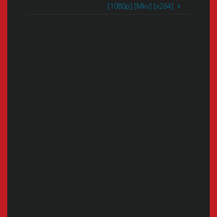
[1080p] [Mkv] [x264]