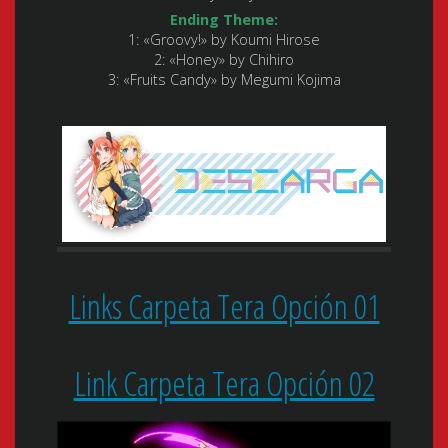
Ending Theme:
1: «Groovy!» by Koumi Hirose
2: «Honey» by Chihiro
3: «Fruits Candy» by Megumi Kojima
Links Carpeta Tera Opción 01
Link Carpeta Tera Opción 02