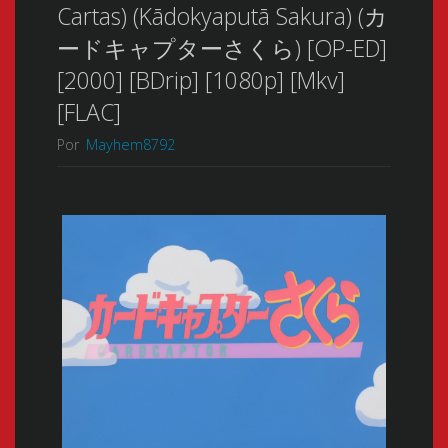
Cartas) (Kādokyaputā Sakura) (カ
ードキャプターさくら) [OP-ED]
[2000] [BDrip] [1080p] [Mkv]
[FLAC]
Por
Mayhem8792