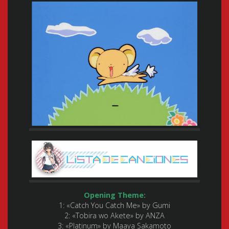
Opening Theme:
1: «Catch You Catch Me» by Gumi
2: «Tobira wo Akete» by ANZA
3: «Platinum» by Maaya Sakamoto