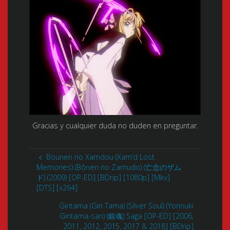
Gracias y cualquier duda no duden en preguntar.
Bounen no Xamdou (Xam’d Lost
Memories) (Bōnen no Zamudo) (亡念のザム
ド) (2009) [OP-ED] [BDrip] [1080p] [Mkv]
[DTS] [x264]
Gintama (Gin Tama) (Silver Soul) (Yorinuki
Gintama-san) (銀魂) Saga [OP-ED] [2006,
2011, 2012, 2015, 2017 & 2018] [BDrip]