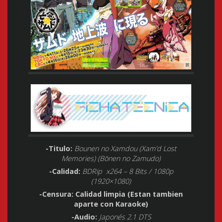
-Titulo:
Bounen no Xamdou (Xam’d Lost
Memories) (Bōnen no Zamudo)
-Calidad:
BDRip x264 – 8 Bits / 1080p
(1920×1080)
-Censura: Calidad limpia (Estan tambien
aparte con Karaoke)
-Audio:
Japonés 2.1 DTS