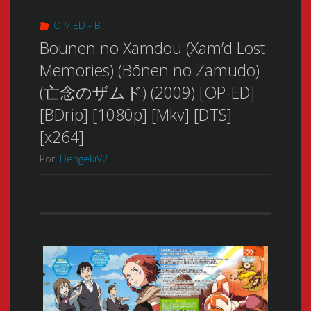
OP/ ED - B
Bounen no Xamdou (Xam’d Lost
Memories) (Bōnen no Zamudo)
(亡念のザムド) (2009) [OP-ED]
[BDrip] [1080p] [Mkv] [DTS]
[x264]
Por
DengekiV2