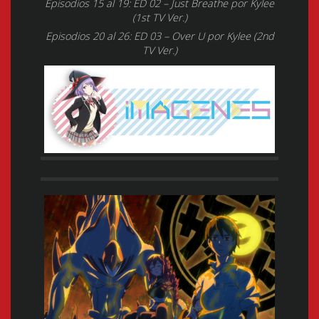
Episodios 15 al 19: ED 02 – Just Breathe por Kylee
(1st TV Ver.)
Episodios 20 al 26: ED 03 – Over U por Kylee (2nd
TV Ver.)