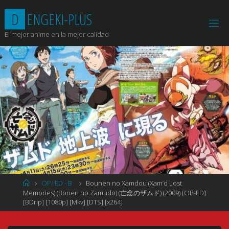
Saltar
D
E
N
G
E
K
I
-
P
L
U
S
al
contenido
El mejor anime en la mejor calidad
Página
OP/ ED - B
Bounen no Xamdou (Xam’d Lost
de
Memories) (Bōnen no Zamudo) (亡念のザムド) (2009) [OP-ED]
Inicio
[BDrip] [1080p] [Mkv] [DTS] [x264]