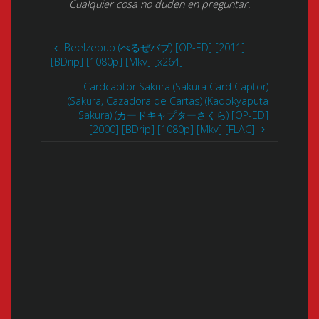
Cualquier cosa no duden en preguntar.
Beelzebub (べるぜバブ) [OP-ED] [2011]
[BDrip] [1080p] [Mkv] [x264]
Cardcaptor Sakura (Sakura Card Captor)
(Sakura, Cazadora de Cartas) (Kādokyaputā
Sakura) (カードキャプターさくら) [OP-ED]
[2000] [BDrip] [1080p] [Mkv] [FLAC]