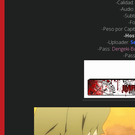
-Calidad:
-Audio:
-Subt
-F
-Peso por Capit
-Hos
-Uploader:
S
-Pass:
Dengeki-B
-Pas