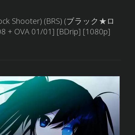
 Rock Shooter) (BRS) (ブラック★ロ
 OVA 01/01] [BDrip] [1080p]