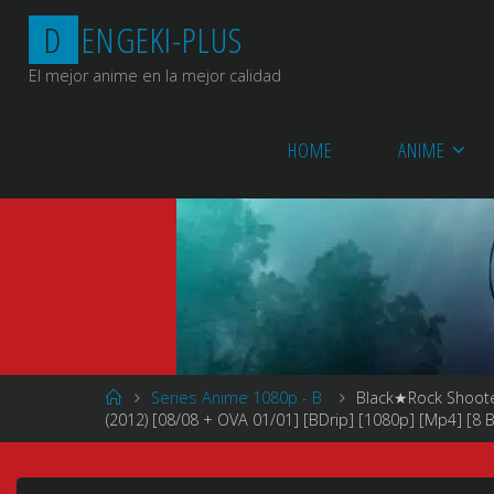
Saltar
D
E
N
G
E
K
I
-
P
L
U
S
al
contenido
El mejor anime en la mejor calidad
HOME
ANIME
Página
Series Anime 1080p - B
Black★Rock Shoo
de
(2012) [08/08 + OVA 01/01] [BDrip] [1080p] [Mp4] [8 B
Inicio