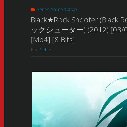
Series Anime 1080p - B
Black★Rock Shooter (Black
ックシューター) (2012) [08/08 +
[Mp4] [8 Bits]
Por
Sebas