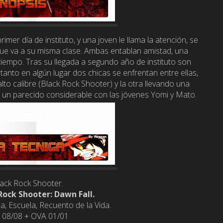
rimer día de instituto, y una joven le llama la atención, se
ue va a su misma clase. Ambas entablan amistad, una
 tiempo. Tras su llegada a segundo año de instituto son
anto en algún lugar dos chicas se enfrentan entre ellas,
o calibre (Black Rock Shooter) y la otra llevando una
un parecido considerable con las jóvenes Yomi y Mato.
ack Rock Shooter.
ock Shooter: Dawn Fall.
, Escuela, Recuento de la Vida.
 0
8/08 + OVA 01/01