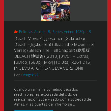
Películas Anime - B
,
Series Anime 1080p - B
Bleach Movie 4: Jigoku-hen (Gekijouban
Bleach – Jigoku-hen) (Bleach the Movie: Hell
Verse) (Bleach: The Hell Chapter) (劇場版
BLEACH 地獄篇) [2010] [01/01 + Extras]
[BDRip] [688p] [Mkv] [10 Bits] [x264 DTS]
[NUEVO APORTE-NUEVA VERSIÓN!]
Por
DengekiV2
Cuando un alma ha cometido pecados
irredimibles, es expulsada del ciclo de
reencarnación supervisado por la Sociedad de
Almas, y las puertas del Infierno se …