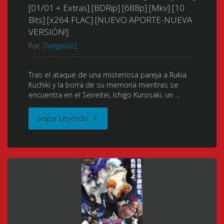
[01/01 + Extras] [BDRip] [688p] [Mkv] [10
Bits] [x264 FLAC] [NUEVO APORTE-NUEVA
the
VERSIÓN!]
Movie:
Por
DengekiV2
Hell
Tras el ataque de una misteriosa pareja a Rukia
Kuchiki y la borra de su memoria mientras se
Verse)
encuentra en el Seireitei, Ichigo Kurosaki, un …
(Bleach:
"Bleach
Seguir Leyendo
The
Movie
Hell
3:
Chapter)
Fade
(劇
to
場