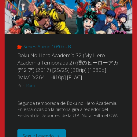
る
de
ッ
Memories)
し
Año
チ
(Bonen
ょ
2025
ー
no
び
Series Anime 1080p - B
+
ズ)
Zamudo)
Boku No Hero Academia S2 (My Hero
っ
Reyes
(2016)
Academia Temporada 2) (僕のヒーローアカ
(亡
デミア) (2017) [25/25] [BDrip] [1080p]
ち
2026!]"
[12/12
[Mkv] [x264 – Hi10p] [FLAC]
念
な
Por
Ram
+
の
件)
Especial
Segunda temporada de Boku no Hero Academia.
ザ
En esta ocasión la historia gira alrededor del
[2017]
01/01]
Festival de Deportes de la U.A. Nota: Falta el OVA
ム
…
[10/10
[BDrip]
ド)
"Boku
Seguir Leyendo
+