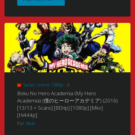
[1080p]
(2009)
No
OVA
[Mkv]
[26/26]
Hero
01/01
[Ma10p-
[BDrip]
Academia
+
HEVC-
[1080p]
S2
Extras]
X265]
[Mkv]
(My
[BDrip]
[FLAC]"
[8
Hero
[1080p]
Bits]
Series Anime 1080p - B
Academia
[Mkv]
Boku No Hero Academia (My Hero
[5.1
Academia) (僕のヒーローアカデミア) (2016)
Temporada
[10
[13/13 + Scans] [BDrip] [1080p] [Mkv]
Surround]"
[Hi444p]
2)
Bits]
Por
Nikki
(僕
[x265]