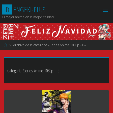
Saltar
D
E
N
G
E
K
I
-
P
L
U
S
al
contenido
El mejor anime en la mejor calidad
Página
Archivo de la categoría «Series Anime 1080p – B»
de
Inicio
Categoría:
Series Anime 1080p – B