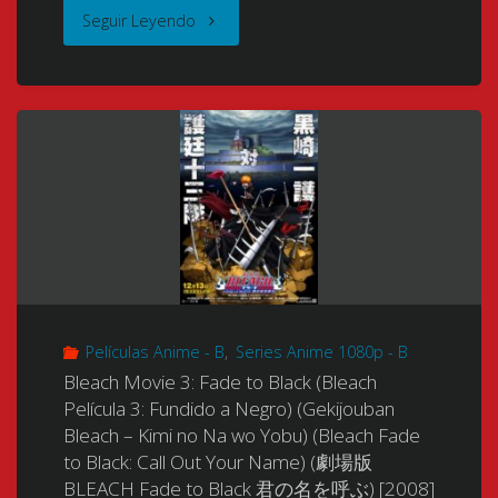
"Bleach
Seguir Leyendo
Movie
4:
Jigoku-
hen
(Gekijouban
Bleach
Películas Anime - B
,
Series Anime 1080p - B
–
Bleach Movie 3: Fade to Black (Bleach
Jigoku-
Película 3: Fundido a Negro) (Gekijouban
Bleach – Kimi no Na wo Yobu) (Bleach Fade
hen)
to Black: Call Out Your Name) (劇場版
BLEACH Fade to Black 君の名を呼ぶ) [2008]
(Bleach