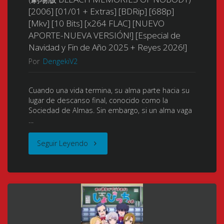
Your
[2006] [01/01 + Extras] [BDRip] [688p]
Hyourinmaru
[Mkv] [10 Bits] [x264 FLAC] [NUEVO
Name)
APORTE-NUEVA VERSIÓN!] [Especial de
(Bleach
Navidad y Fin de Año 2025 + Reyes 2026!]
(劇
Película
Por
DengekiV2
場
2:
Cuando una vida termina, su alma parte hacia su
版
lugar de descanso final, conocido como la
La
Sociedad de Almas. Sin embargo, si un alma vaga
BLEACH
…
Rebelión
Fade
"Bleach
Seguir Leyendo
del
to
Movie
Polvo
Black
1:
de
君
Memories
Diamante)
の