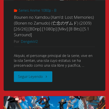
FLAC]
戦
(僕
FLAC]
Series Anime 1080p - B
[NUEVO
闘
Bounen no Xamdou (Xam’d: Lost Memories)
の
[NUEVO
APORTE-
航
(Bonen no Zamudo) (亡念のザムド) (2009)
[26/26] [BDrip] [1080p] [Mkv] [8 Bits] [5.1
彼
APORTE-
NUEVA
空
Surround]
女
Por
DengekiV2
NUEVA
VERSIÓN!]"
団
が
VERSIÓN!]
ブ
Akiyuki, el personaje principal de la serie, vive en
la isla Sentan, una isla cuyo estatus se ha
マ
[Especial
レ
preservado como una isla libre y pacífica, …
ジ
de
イ
"Bounen
Seguir Leyendo
メ
Navidad
ブ
no
過
y
ウ
Xamdou
ぎ
Fin
ィ
(Xam’d: Lost