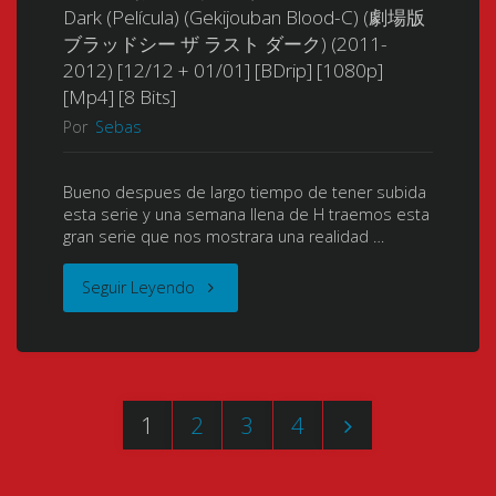
(2017)
Dark (Película) (Gekijouban Blood-C) (劇場版
の
ブラッドシー ザ ラスト ダーク) (2011-
[25/25]
2012) [12/12 + 01/01] [BDrip] [1080p]
ヒ
[Mp4] [8 Bits]
[BDrip]
ー
Por
Sebas
[1080p]
ロ
Bueno despues de largo tiempo de tener subida
[Mkv]
ー
esta serie y una semana llena de H traemos esta
gran serie que nos mostrara una realidad …
[x264
ア
"Blood
Seguir Leyendo
–
カ
C
Hi10p]
デ
(ブ
[FLAC]"
ミ
1
2
3
4
ラ
ア)
Paginación
ッ