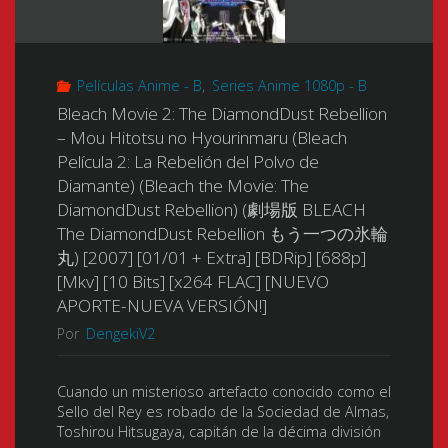
Black
版
(Bleach
BLEACH
Películas Anime - B
,
Series Anime 1080p - B
Película
地
Bleach Movie 2: The DiamondDust Rebellion
3:
– Mou Hitotsu no Hyourinmaru (Bleach
獄
Película 2: La Rebelión del Polvo de
Fundido
Diamante) (Bleach the Movie: The
篇)
DiamondDust Rebellion) (劇場版 BLEACH
a
The DiamondDust Rebellion もう一つの氷輪
[2010]
丸) [2007] [01/01 + Extra] [BDRip] [688p]
Negro)
[Mkv] [10 Bits] [x264 FLAC] [NUEVO
[01/01
(Gekijouban
APORTE-NUEVA VERSIÓN!]
+
Por
DengekiV2
Bleach
Extras]
–
Cuando un misterioso artefacto conocido como el
Sello del Rey es robado de la Sociedad de Almas,
[BDRip]
Toshirou Hitsugaya, capitán de la décima división
Kimi