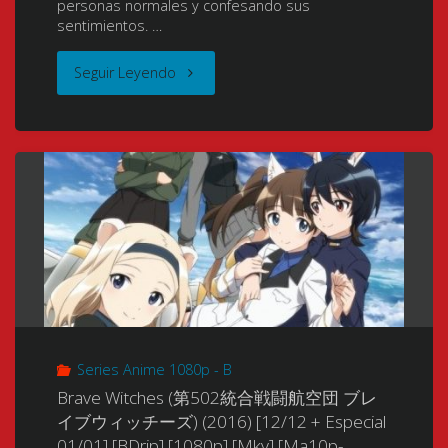
personas normales y confesando sus
[Mkv]
sentimientos. …
Movie:
DiamondDust
[10
"Boku
Seguir Leyendo
Memories
Rebellion
Bits]
no
of
も
[x264
Kanojo
Nobody)
う
FLAC]
ga
(劇
一
[NUEVO
Majimesugiru
場
つ
APORTE-
Sho-
版
の
NUEVA
bitch
BLEACH
氷
VERSIÓN!]"
Series Anime 1080p - B
na
MEMORIES
輪
Brave Witches (第502統合戦闘航空団 ブレ
Ken
イブウィッチーズ) (2016) [12/12 + Especial
OF
丸)
01/01] [BDrip] [1080p] [Mkv] [Ma10p-