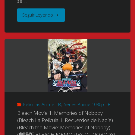
se …
[688p]
no
"Bleach
Seguir Leyendo
[Mkv]
Na
Movie
[10
wo
2:
Bits]
Yobu)
The
[x264
(Bleach
DiamondDust
DTS]
Fade
Rebellion
[NUEVO
to
–
APORTE-
Black:
Películas Anime - B
,
Series Anime 1080p - B
Mou
NUEVA
Call
Bleach Movie 1: Memories of Nobody
Hitotsu
VERSIÓN!]"
(Bleach La Película 1: Recuerdos de Nadie)
Out
(Bleach the Movie: Memories of Nobody)
no
(劇場版 BLEACH MEMORIES OF NOBODY)