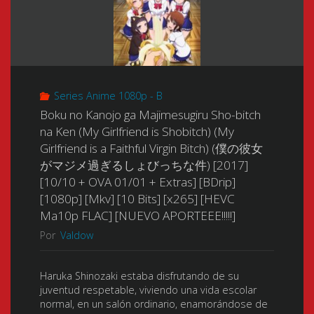
of
(Bleach
名
Nobody
the
を
(Bleach
Movie:
呼
Series Anime 1080p - B
La
The
Boku no Kanojo ga Majimesugiru Sho-bitch
ぶ)
Película
DiamondDust
na Ken (My Girlfriend is Shobitch) (My
[2008]
Girlfriend is a Faithful Virgin Bitch) (僕の彼女
1:
Rebellion)
がマジメ過ぎるしょびっちな件) [2017]
[01/01
[10/10 + OVA 01/01 + Extras] [BDrip]
Recuerdos
(劇
[1080p] [Mkv] [10 Bits] [x265] [HEVC
+
Ma10p FLAC] [NUEVO APORTEEE!!!!!]
de
場
Extras]
Por
Valdow
Nadie)
版
[BDRip]
Haruka Shinozaki estaba disfrutando de su
(Bleach
BLEACH
juventud respetable, viviendo una vida escolar
[688p]
normal, en un salón ordinario, enamorándose de
the
The