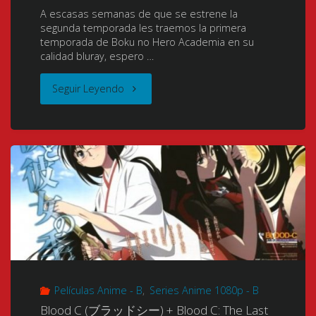
A escasas semanas de que se estrene la
の
[HEVC
segunda temporada les traemos la primera
temporada de Boku no Hero Academia en su
ヒ
Ma10p
calidad bluray, espero …
ー
FLAC]
"Boku
Seguir Leyendo
ロ
[NUEVO
No
ー
APORTEEE!!!!!]"
Hero
ア
Academia
カ
(My
デ
Hero
ミ
Academia)
ア)
Películas Anime - B
,
Series Anime 1080p - B
(僕
Blood C (ブラッドシー) + Blood C: The Last