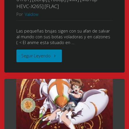
(My
NOBODY)
HEVC-X265] [FLAC]
[2007]
Por
Valdow
Girlfriend
[2006]
[01/01
is
[01/01
+
Las pequeñas brujas sigen con su afan de salvar
al mundo con sus botas voladoras y en calzones
Shobitch)
+
(: < El anime esta situado en …
Extra]
(My
Extras]
[BDRip]
"Brave
Seguir Leyendo
Girlfriend
[BDRip]
[688p]
Witches
is
[688p]
[Mkv]
(第
a
[Mkv]
[10
502
Faithful
[10
Bits]
統
Virgin
Bits]
[x264
合
Bitch)
[x264