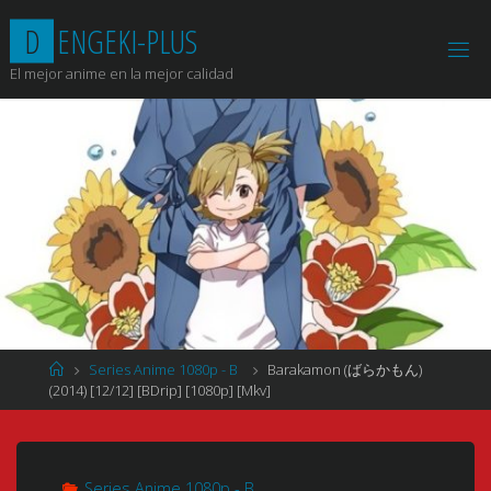
Saltar
D
E
N
G
E
K
I
-
P
L
U
S
al
contenido
El mejor anime en la mejor calidad
Página
Series Anime 1080p - B
Barakamon (ばらかもん)
de
(2014) [12/12] [BDrip] [1080p] [Mkv]
Inicio
Series Anime 1080p - B