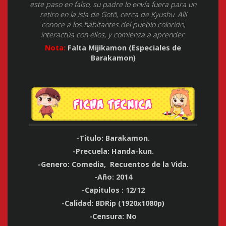
este paso en falso, su padre lo envía fuera para un
retiro en la isla de Gotō, cerca de Kyushu. Allí
conoce a los habitantes del pueblo colorido,
interactúa con ellos, y comienza a aprender.
Nota:
Falta
Mijikamon (Especiales de
Barakamon)
-Titulo: Barakamon.
-Precuela: Handa-kun.
-Genero:
Comedia, Recuentos de la Vida.
-Año: 2014
-Capitulos : 12/12
-Calidad: BDRip (1920x1080p)
-Censura: No