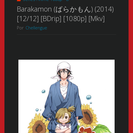
Barakamon (ばらかもん) (2014)
[12/12] [BDrip] [1080p] [Mkv]
Por
Chellengue