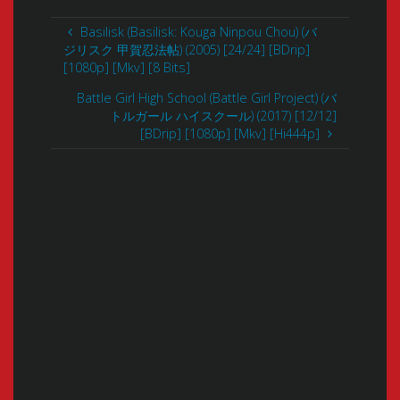
Basilisk (Basilisk: Kouga Ninpou Chou) (バ
ジリスク 甲賀忍法帖) (2005) [24/24] [BDrip]
[1080p] [Mkv] [8 Bits]
Battle Girl High School (Battle Girl Project) (バ
トルガール ハイスクール) (2017) [12/12]
[BDrip] [1080p] [Mkv] [Hi444p]