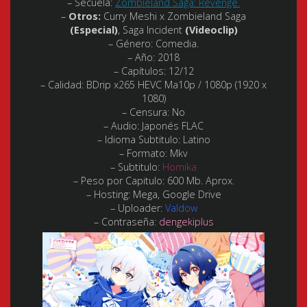
– Secuela:
Zombieland Saga: Revenge.
–
Otros:
Curry Meshi x Zombieland Saga
(Especial)
, Saga Incident
(Videoclip)
– Género:
Comedia.
– Año:
2018
– Capítulos:
12/12
– Calidad:
BDrip x265 HEVC Ma10p / 1080p (1920 x
1080)
– Censura: No
– Audio:
Japonés FLAC
– Idioma Subtitulo:
Latino
– Formato:
Mkv
– Subtitulo:
Homika
– Peso por Capitulo:
600 Mb. Aprox.
– Hosting:
Mega, Google Drive
– Uploader:
Valdow
– Contraseña:
dengekiplus