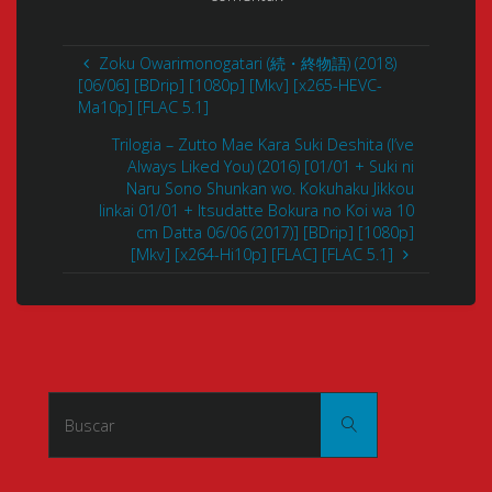
Zoku Owarimonogatari (続・終物語) (2018)
[06/06] [BDrip] [1080p] [Mkv] [x265-HEVC-
Ma10p] [FLAC 5.1]
Trilogia – Zutto Mae Kara Suki Deshita (I’ve
Always Liked You) (2016) [01/01 + Suki ni
Naru Sono Shunkan wo. Kokuhaku Jikkou
Iinkai 01/01 + Itsudatte Bokura no Koi wa 10
cm Datta 06/06 (2017)] [BDrip] [1080p]
[Mkv] [x264-Hi10p] [FLAC] [FLAC 5.1]
Buscar:
Buscar