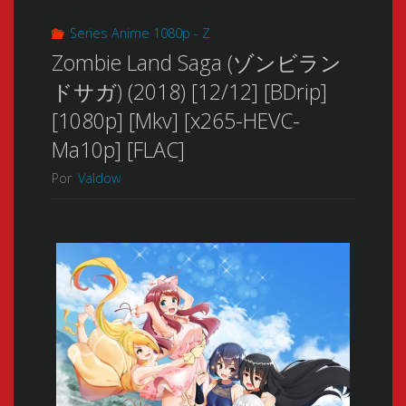
Series Anime 1080p - Z
Zombie Land Saga (ゾンビラン
ドサガ) (2018) [12/12] [BDrip]
[1080p] [Mkv] [x265-HEVC-
Ma10p] [FLAC]
Por
Valdow