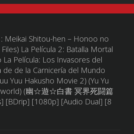
Meikai Shitou-hen – Honoo no
iles) La Película 2: Batalla Mortal
 La Película: Los Invasores del
a de de la Carnicería del Mundo
Yuu Yuu Hakusho Movie 2) (Yu Yu
Netherworld) (幽☆遊☆白書 冥界死闘篇
[BDrip] [1080p] [Audio Dual] [8