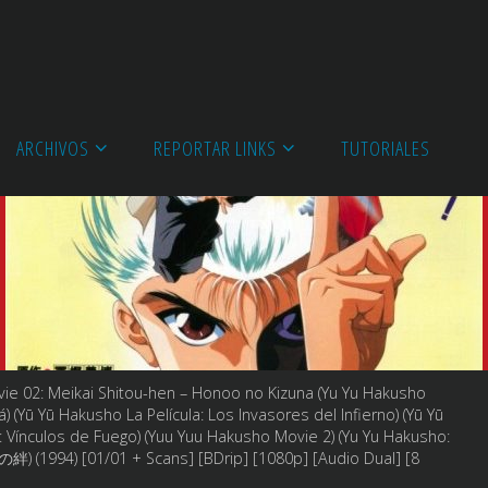
ARCHIVOS
REPORTAR LINKS
TUTORIALES
 02: Meikai Shitou-hen – Honoo no Kizuna (Yu Yu Hakusho
lá) (Yū Yū Hakusho La Película: Los Invasores del Infierno) (Yū Yū
 Vínculos de Fuego) (Yuu Yuu Hakusho Movie 2) (Yu Yu Hakusho:
1994) [01/01 + Scans] [BDrip] [1080p] [Audio Dual] [8