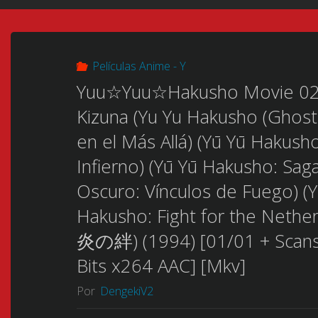
Películas Anime - Y
Yuu☆Yuu☆Hakusho Movie 02: 
Kizuna (Yu Yu Hakusho (Ghost F
en el Más Allá) (Yū Yū Hakusho
Infierno) (Yū Yū Hakusho: Sag
Oscuro: Vínculos de Fuego) (
Hakusho: Fight for the 
炎の絆) (1994) [01/01 + Scans] 
Bits x264 AAC] [Mkv]
Por
DengekiV2