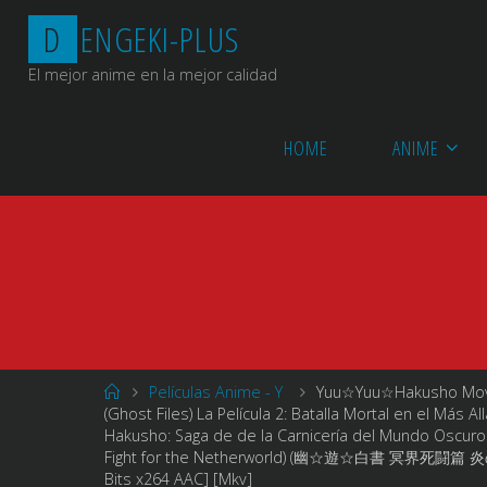
Saltar
D
E
N
G
E
K
I
-
P
L
U
S
al
contenido
El mejor anime en la mejor calidad
HOME
ANIME
Página
Películas Anime - Y
Yuu☆Yuu☆Hakusho Movie
de
(Ghost Files) La Película 2: Batalla Mortal en el Más Al
Inicio
Hakusho: Saga de de la Carnicería del Mundo Oscuro:
Fight for the Netherworld) (幽☆遊☆白書 冥界死闘篇 炎の絆) (
Bits x264 AAC] [Mkv]