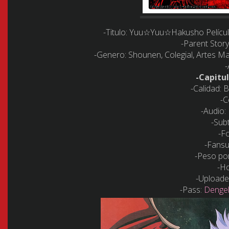
-Titulo:
Yuu☆Yuu☆Hakusho Película 
-Parent Story
-Genero:
Shounen, Colegial, Artes Ma
-
-Capitul
-Calidad:
B
-C
-Audio:
-Subt
-F
-Fans
-Peso por
-Ho
-Uploade
-Pass:
Dengek