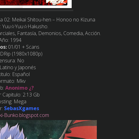
02: Meikai Shitou-hen – Honoo no Kizuna
:
Yuu☆Yuu☆Hakusho.
rciales, Fantasía, Demonios, Comedia, Acción.
Año:
1994
os:
01/01 + Scans
DRip (1980x1080p)
ensura:
No
Latino y Japonés
itulo:
Español
ormato:
Mkv
ub:
Anonimo ¿?
 Capitulo:
2.13 Gb
sting:
Mega
r:
SebasXgames
i-Bunko.blogspot.com