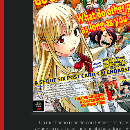
Un muchacho rebelde con tendencias trans 
enamora resulta ser una brujita besadora …Aqui