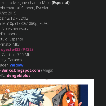
da-kun to Megane-chan to Majo
(Especial)
obrenatural, Shonen, Escolar.
-Año: 2015
os: 12/12 – 02/02
65 Ma10p (1980x1080p) FLAC
: No es necesaria.
dio: Japones
itulo: Español
ormato: Mkv
royecto432 (P432)
r Capitulo: 700 Mb
ting: Terabox
oader:
Valdow
-Bunko.blogspot.com
(Mega)
eña:
dengekiplus