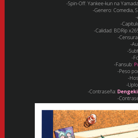
-Spin-Off: Yankee-kun na Yama
-Genero: Comedia, S
-Capitul
-Calidad: BDRip x2
-Censura
-Au
-Subt
-F
-Fansub:
P
-Peso po
-Hos
-Upl
-Contraseña:
Dengeki
-Contras