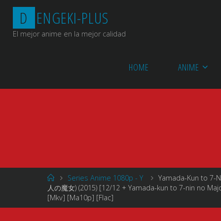
Saltar
D
E
N
G
E
K
I
-
P
L
U
S
al
contenido
El mejor anime en la mejor calidad
HOME
ANIME
Página
Series Anime 1080p - Y
Yamada-Kun to 7-
de
人の魔女) (2015) [12/12 + Yamada-kun to 7-nin no Majo:
Inicio
[Mkv] [Ma10p] [Flac]