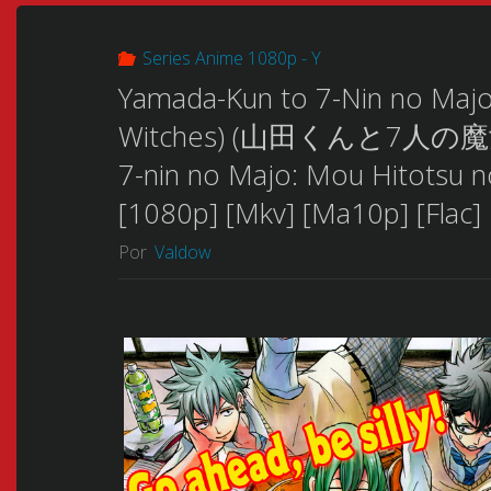
Series Anime 1080p - Y
Yamada-Kun to 7-Nin no Maj
Witches) (山田くんと7人の魔女) (
7-nin no Majo: Mou Hitotsu n
[1080p] [Mkv] [Ma10p] [Flac]
Por
Valdow