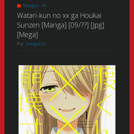
Mangas - W
Watari-kun no xx ga Houkai
Sunzen [Manga] [09/??] [Jpg]
[Mega]
Por
DengekiV2