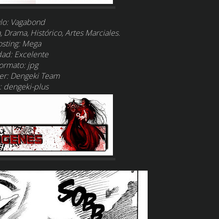
lo:
Vagabond
 Drama, Histórico, Artes Marciales.
sting:
Mega
dad:
Excelente
ormato:
jpg
er:
Dengeki Team
: dengeki-plus