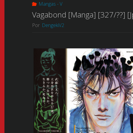
Mangas - V
Vagabond [Manga] [327/??] [J
Por
DengekiV2