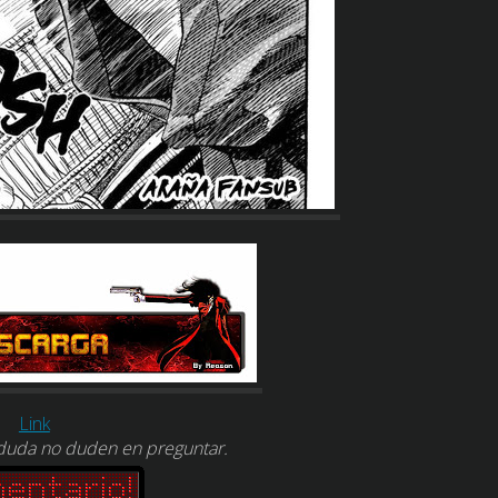
Link
 duda no duden en preguntar.