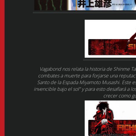
Vagabond nos relata la historia de Shinme Ta
combates a muerte para forjarse una reputaci
Santo de la Espada Miyamoto Musashi. Este es
invencible bajo el sol” y para esto desafiará a l
crecer como g