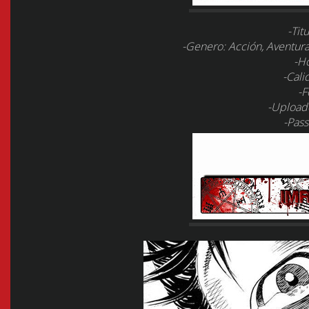
-Titu
-Genero:
Acción, Aventura,
-Ho
-Cali
-F
-Upload
-Pass