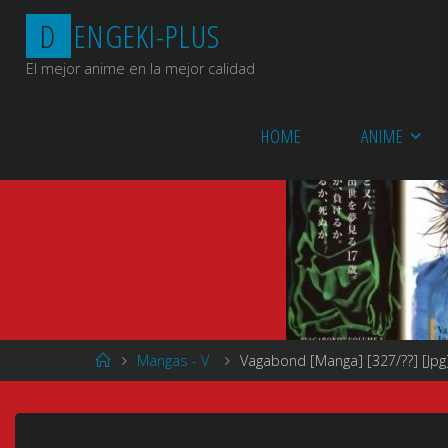
Saltar
D
E
N
G
E
K
I
-
P
L
U
S
al
contenido
El mejor anime en la mejor calidad
HOME
ANIME
Página
Mangas - V
Vagabond [Manga] [327/??] [Jpg
de
Inicio