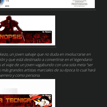
kezo, un joven salvaje que no duda en involucrarse en
ón y que está destinado a convertirse en el legendario
 el viaje de un joven vagabundo con una sola meta “ser
os más grandes artistas marciales de su época lo cual hará
uerrero y como persona.