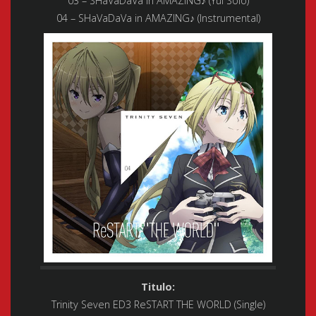
03 – SHaVaDaVa in AMAZING♪ (Yui Solo)
04 – SHaVaDaVa in AMAZING♪ (Instrumental)
Titulo:
Trinity Seven ED3 ReSTART THE WORLD (Single)