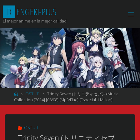
Saltar
D
E
N
G
E
K
I
-
P
L
U
S
al
contenido
El mejor anime en la mejor calidad
Página
OST - T
Trinity Seven (トリニティセブン) Music
de
Collection [2014] [08/08] [Mp3/Flac] [Especial 1 Millon]
Inicio
OST - T
Trinity Seven (トリニティセブ