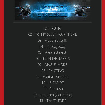
01 – RUINA
02 – TRINITY SEVEN MAIN THEME
03 – Fickle Butterfly
04 – Passageway
05 – Alea iacta est!
06 – TURN THE TABELS
07 – MAGUS MODE
08 – EX-CITING
09 – Eternal Darkness
10 – IS-CARIOT
11 – Sensusu
12 – sonatina (Violin Solo)
13 – The “THEME”