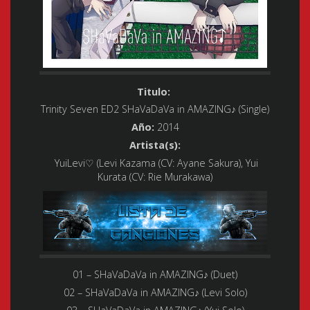
Titulo:
Trinity Seven ED2 SHaVaDaVa in AMAZING♪ (Single)
Año:
2014
Artista(s):
YuiLevi♡ (Levi Kazama (CV: Ayane Sakura), Yui
Kurata (CV: Rie Murakawa)
01 – SHaVaDaVa in AMAZING♪ (Duet)
02 – SHaVaDaVa in AMAZING♪ (Levi Solo)