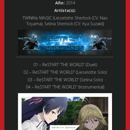
Año:
2014
Artista(s):
TWINKle MAGIC (Lieselotte Sherlock (CV: Nao
Toyama), Selina Sherlock (CV: Aya Suzaki))
01 – ReSTART “THE WORLD” (Duet)
02 – ReSTART “THE WORLD” (Lieselotte Solo)
03 – ReSTART “THE WORLD” (Selina Solo)
04 – ReSTART “THE WORLD” (Instrumental)