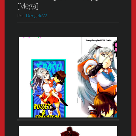
[Mega]
Por
DengekiV2