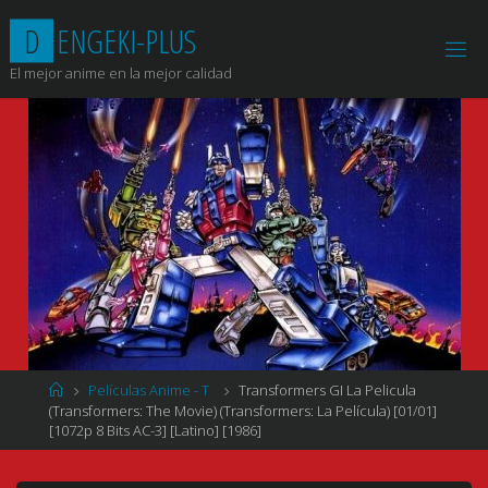
Saltar
D
E
N
G
E
K
I
-
P
L
U
S
al
contenido
El mejor anime en la mejor calidad
Página
Películas Anime - T
Transformers GI La Pelicula
de
(Transformers: The Movie) (Transformers: La Película) [01/01]
Inicio
[1072p 8 Bits AC-3] [Latino] [1986]