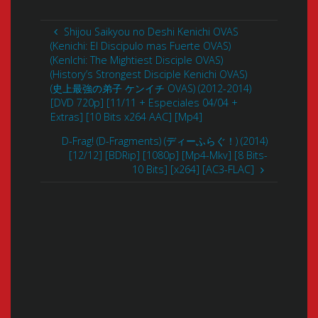
Shijou Saikyou no Deshi Kenichi OVAS
(Kenichi: El Discipulo mas Fuerte OVAS)
(KenIchi: The Mightiest Disciple OVAS)
(History’s Strongest Disciple Kenichi OVAS)
(史上最強の弟子 ケンイチ OVAS) (2012-2014)
[DVD 720p] [11/11 + Especiales 04/04 +
Extras] [10 Bits x264 AAC] [Mp4]
D-Frag! (D-Fragments) (ディーふらぐ！) (2014)
[12/12] [BDRip] [1080p] [Mp4-Mkv] [8 Bits-
10 Bits] [x264] [AC3-FLAC]