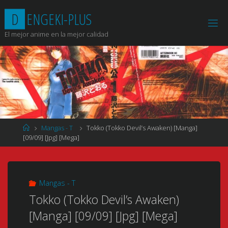
Saltar
D
E
N
G
E
K
I
-
P
L
U
S
al
contenido
El mejor anime en la mejor calidad
Página
Mangas - T
Tokko (Tokko Devil’s Awaken) [Manga]
de
[09/09] [Jpg] [Mega]
Inicio
Mangas - T
Tokko (Tokko Devil’s Awaken)
[Manga] [09/09] [Jpg] [Mega]