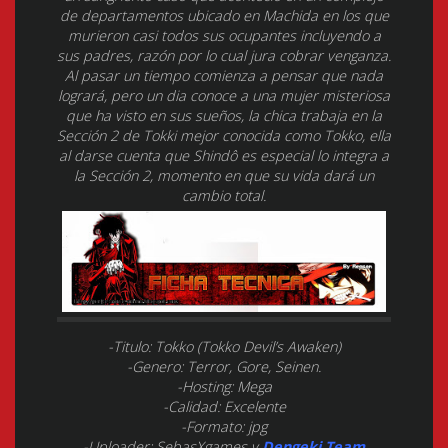
de departamentos ubicado en Machida en los que
murieron casi todos sus ocupantes incluyendo a
sus padres, razón por lo cual jura cobrar venganza.
Al pasar un tiempo comienza a pensar que nada
logrará, pero un dia conoce a una mujer misteriosa
que ha visto en sus sueños, la chica trabaja en la
Sección 2 de Tokki mejor conocida como Tokko, ella
al darse cuenta que Shindô es especial lo integra a
la Sección 2, momento en que su vida dará un
cambio total.
-Titulo: Tokko (Tokko Devil’s Awaken)
-Genero: Terror, Gore, Seinen.
-Hosting: Mega
-Calidad: Excelente
-Formato: jpg
-Uploader: SebasXgames y
Dengeki Team