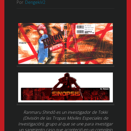
Por
DengekiV2
Ranmaru Shindô es un investigador de Tokki
(División de las Tropas Móviles Especiales de
Investigación), grupo al que se une para investigar
un sangriento caso que aconteció en un complejo