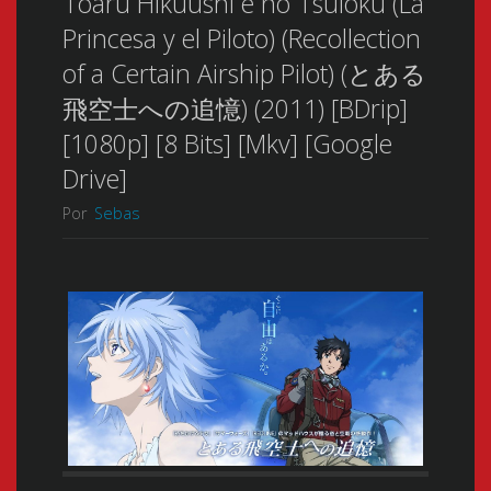
Toaru Hikuushi e no Tsuioku (La
Princesa y el Piloto) (Recollection
of a Certain Airship Pilot) (とある
飛空士への追憶) (2011) [BDrip]
[1080p] [8 Bits] [Mkv] [Google
Drive]
Por
Sebas