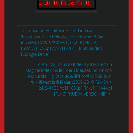
Tenku no Escaflowne – Girl in Gaia
(Escaflowne: La Película) (Escaflowne: A Girl
in Gaea) (エスカフローネ) (2000) [Movie]
[BDrip] [1080p] [Mkv] [x264] [Multi Audio]
[Google Drive]
To Aru Majutsu No Index I y II (A Certain
Magical Index I & II) (Toaru Majutsu no Kinsho
Mokuroku 1 y 2) (とある魔術の禁書目録 & と
ある魔術の禁書目録Ⅱ) (2008-2010) [24/24 +
24/24] [BDrip] [1080p] [Mkv] [Hi444p]
[FLAC] [NUEVA VERSIÓN!!!!!]