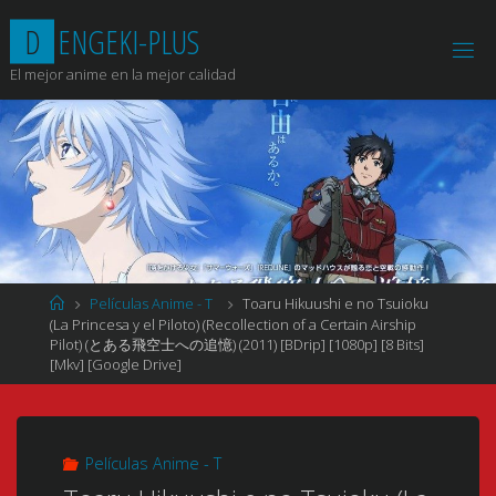
Saltar
D
E
N
G
E
K
I
-
P
L
U
S
al
contenido
El mejor anime en la mejor calidad
Página
Películas Anime - T
Toaru Hikuushi e no Tsuioku
de
(La Princesa y el Piloto) (Recollection of a Certain Airship
Inicio
Pilot) (とある飛空士への追憶) (2011) [BDrip] [1080p] [8 Bits]
[Mkv] [Google Drive]
Películas Anime - T