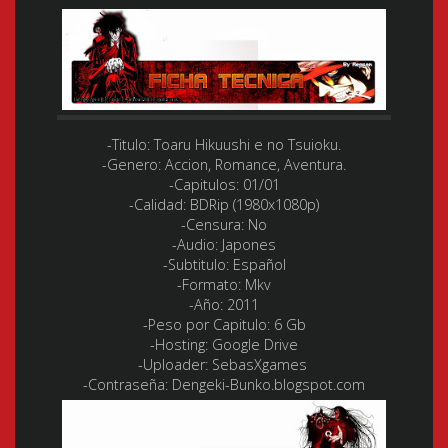
-Titulo:
Toaru Hikuushi e no Tsuioku.
-Genero:
Accion, Romance, Aventura.
-Capitulos:
01/01
-Calidad:
BDRip (1980x1080p)
-Censura:
No
-Audio:
Japones
-Subtitulo:
Español
-Formato:
Mkv
-Año:
2011
-Peso por Capitulo:
6 Gb
-Hosting:
Google Drive
-Uploader:
SebasXgames
-Contraseña:
Dengeki-Bunko.blogspot.com