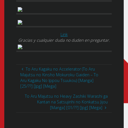
Link
Gracias y cualquier duda no duden en preguntar.
To Aru Kagaku no Accelerator (To Aru
Majutsu no Kinsho Mokuroku Gaiden – To
Aru Kagaku No Ippou Tsuukou) [Manga]
[25/??] [Jpg] [Mega]
To Aru Majutsu no Heavy Zashiki Warashi ga
Kantan na Satsujinhi no Konkatsu Jijou
[Manga] [01/??] [Jpg] [Mega]