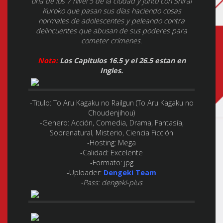
una de los 7 nivel 5 de la ciudad y junto con Shirai
Kuroko que pasan sus días haciendo cosas
normales de adolescentes y peleando contra
delincuentes que abusan de sus poderes para
cometer crímenes.
Nota:
Los Capitulos 16.5 y el 26.5 estan en
Ingles.
-Titulo:
To Aru Kagaku no Railgun (To Aru Kagaku no
Choudenjihou)
-Genero:
Acción, Comedia, Drama, Fantasía,
Sobrenatural, Misterio, Ciencia Ficción
-Hosting:
Mega
-Calidad:
Excelente
-Formato:
jpg
-Uploader:
Dengeki Team
-Pass: dengeki-plus