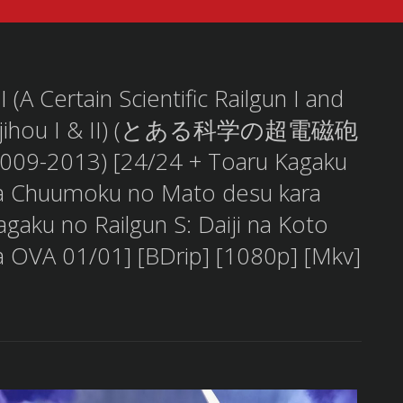
 (A Certain Scientific Railgun I and
udenjihou I & II) (とある科学の超電磁砲
013) [24/24 + Toaru Kagaku
ma Chuumoku no Mato desu kara
gaku no Railgun S: Daiji na Koto
 OVA 01/01] [BDrip] [1080p] [Mkv]