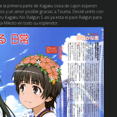
rie la primera parte de Kagaku osea de cajon esperen
gos y un amor posible gracias a Touma. Decidi unirlo con
ru Kagaku No Railgun S asi ya esta el pack Railgun para
aka Mikoto en todo su esplendor.