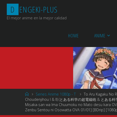
Saltar
D
E
N
G
E
K
I
-
P
L
U
S
al
contenido
El mejor anime en la mejor calidad
HOME
ANIME
Página
Series Anime 1080p - T
To Aru Kagaku No Rai
de
Choudenjihou I & II) (とある科学の超電磁砲 & とある科学の超電磁
Inicio
Misaka-san wa Ima Chuumoku no Mato desu kara OVA 0
Zenbu Sentou ni Osowatta OVA 01/01] [BDrip] [1080p