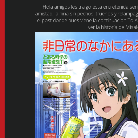
Hola amigos les traigo esta entretenida se
amistad, la niña sin pechos, truenos y relampa
el post donde pues viene la continuacion To A
ver la historia de Mis