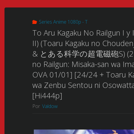
Series Anime 1080p - T
To Aru Kagaku No Railgun I y II
II) (Toaru Kagaku no Cho
& とある科学の超電磁砲S) (2009-2
no Railgun: Misaka-san wa I
OVA 01/01] [24/24 + Toaru Ka
wa Zenbu Sentou ni Osowatta
[Hi444p]
Por
Valdow