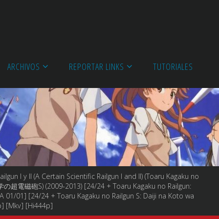
ARCHIVOS
REPORTAR LINKS
TUTORIALES
lgun I y II (A Certain Scientific Railgun I and II) (Toaru Kagaku no
砲S) (2009-2013) [24/24 + Toaru Kagaku no Railgun:
1/01] [24/24 + Toaru Kagaku no Railgun S: Daiji na Koto wa
] [Mkv] [Hi444p]