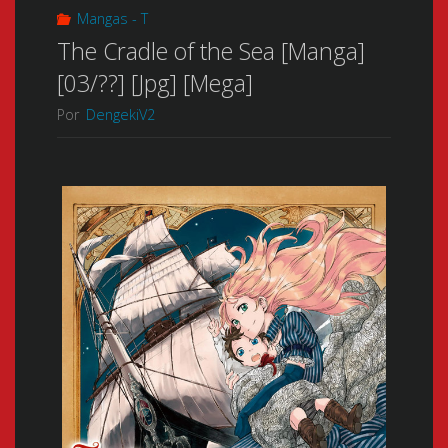
Mangas - T
The Cradle of the Sea [Manga]
[03/??] [Jpg] [Mega]
Por
DengekiV2