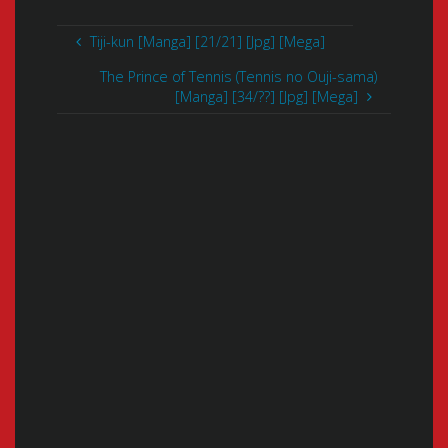
Tiji-kun [Manga] [21/21] [Jpg] [Mega]
The Prince of Tennis (Tennis no Ouji-sama)
[Manga] [34/??] [Jpg] [Mega]