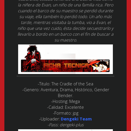
la niñera de Evan, un niño de una familia rica. Pero
cuando el barco de su maestro se perdió durante
su viaje, ella también lo perdió todo. Un año más
tarde, mientras visitaba la tumba, vio a Evan, el
niño que una vez cuido, ésta decide secuestrarlo y
llevarlo a bordo en un barco con el fin de buscar a
su maestro.
-Titulo:
The Cradle of the Sea
-Genero:
Aventura, Drama, Histórico, Gender
Bender.
-Hosting:
Mega
-Calidad:
Excelente
-Formato:
jpg
-Uploader:
Dengeki Team
-Pass: dengeki-plus