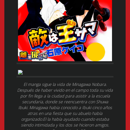
El manga sigue la vida de Minagawa Nobara.
Después de haber vivido en el campo toda su vida
por fin llega a la ciudad para asistir a la escuela
secundaria, donde se reencuentra con Shuwa
Ibuki. Minagawa habia conocido a Ibuki cinco años
atras en una fiesta que su abuelo había
organizado.El la había ayudado cuando estaba
siendo intimidada y los dos se hicieron amigos.