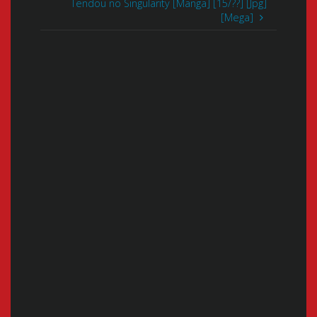
Tendou no Singularity [Manga] [15/??] [Jpg]
[Mega]