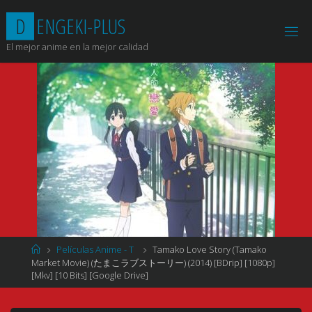
Saltar
D
E
N
G
E
K
I
-
P
L
U
S
al
contenido
El mejor anime en la mejor calidad
Página
Películas Anime - T
Tamako Love Story (Tamako
de
Market Movie) (たまこラブストーリー) (2014) [BDrip] [1080p]
Inicio
[Mkv] [10 Bits] [Google Drive]