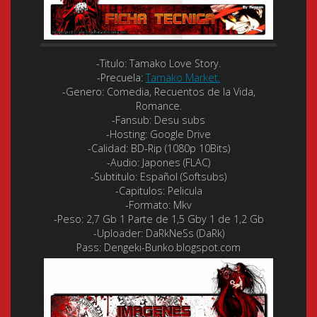
-Titulo:
Tamako Love Story.
-Precuela:
Tamako Market.
-Genero:
Comedia, Recuentos de la Vida,
Romance.
-Fansub:
Desu subs
-Hosting:
Google Drive
-Calidad
:
BD-Rip (1080p 10Bits)
-Audio
:
Japones (FLAC)
-Subtitulo
:
Español (Softsubs)
-Capitulos: Pelicula
-Formato:
Mkv
-Peso:
2,7 Gb 1 Parte de 1,5 Gby 1 de 1,2 Gb
-Uploader:
DaRkNeSs (DaRk)
Pass:
Dengeki-Bunko.blogspot.com