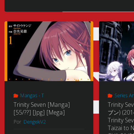
Mangas - T
Series A
Trinity Seven [Manga]
Trinity
[55/??] [Jpg] [Mega]
ブン) (2014
Trinity S
Por
DengekiV2
Taizai to