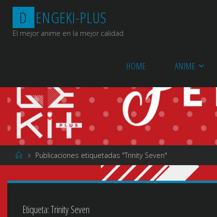
Saltar
D
E
N
G
E
K
I
-
P
L
U
S
al
contenido
El mejor anime en la mejor calidad
HOME
ANIME
Página
Publicaciones etiquetadas "Trinity Seven"
de
Inicio
Etiqueta:
Trinity Seven