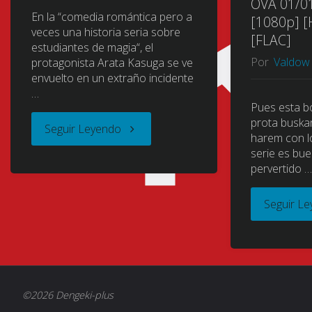
OVA 01/01
En la “comedia romántica pero a
[1080p] [
veces una historia seria sobre
[FLAC]
estudiantes de magia“, el
Por
Valdow
protagonista Arata Kasuga se ve
envuelto en un extraño incidente
…
Pues esta bo
prota buskan
"Trinity
Seguir Leyendo
harem con l
serie es bue
Seven
pervertido 
[Manga]
Seguir L
[55/??]
[Jpg]
[Mega]"
©2026 Dengeki-plus