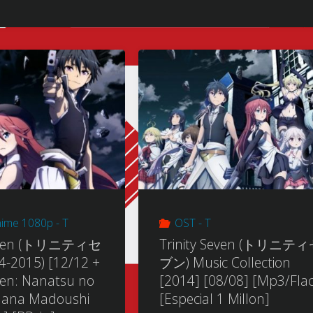
nime 1080p - T
OST - T
 Seven (トリニティセ
Trinity Seven (トリニテ
-2015) [12/12 +
ブン) Music Collection
even: Nanatsu no
[2014] [08/08] [Mp3/Flac
 Nana Madoushi
[Especial 1 Millon]