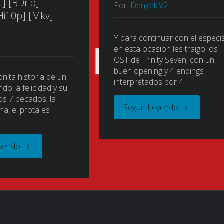
] [BDrip]
Por
DengekiV2
Hi10p] [Mkv]
Y para continuar con el especia
en esta ocasión les traigo los
OST de Trinity Seven, con un
buen opening y 4 endings
nita historia de un
interpretados por 4 …
do la felicidad y su
os 7 pecados, la
"Trinity
Seguir Leyendo
na, el prota es
…
Seven
"Trinity
eyendo
(ト
Seven
リ
(ト
ニ
リ