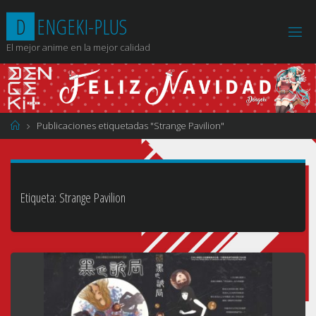
Saltar
D
E
N
G
E
K
I
-
P
L
U
S
al
contenido
El mejor anime en la mejor calidad
Página
Publicaciones etiquetadas "Strange Pavilion"
de
Inicio
Etiqueta:
Strange Pavilion