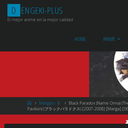
Saltar
D
E
N
G
E
K
I
-
P
L
U
S
al
contenido
El mejor anime en la mejor calidad
HOME
ANIME
Página
Mangas - B
Black Paradox (Name Onna) (The L
de
Pavilion) (ブラックパラドクス) [2007-2008] [Manga] [06/0
Inicio