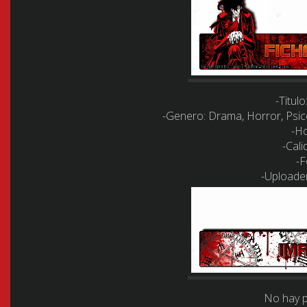
-Titulo
-Genero:
Drama, Horror, Psico
-Ho
-Cali
-F
-Uploader
No hay p