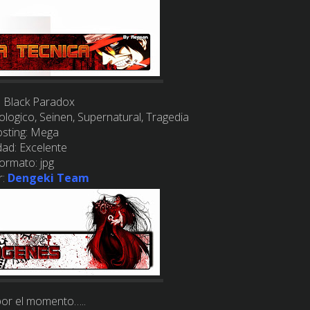
:
Black Paradox
logico, Seinen, Supernatural, Tragedia
sting:
Mega
dad:
Excelente
ormato:
jpg
:
Dengeki Team
or el momento…..