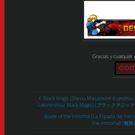
Gracias y cualquier
Black Magic (Shirou Masamune Kojinshuu 
Sakuhinshuu: Black Magic) (ブラックマジック) [1
Blade of the Inmortal (La Espada del Inmort
the Immortal) (無限