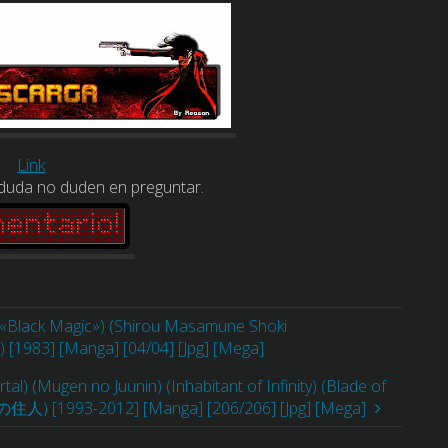
Link
 duda no duden en preguntar.
«Black Magic») (Shirou Masamune Shoki
983] [Manga] [04/04] [Jpg] [Mega]
al) (Mugen no Juunin) (Inhabitant of Infinity) (Blade of
の住人) [1993-2012] [Manga] [206/206] [Jpg] [Mega]