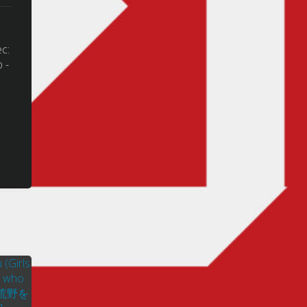
c:
 -