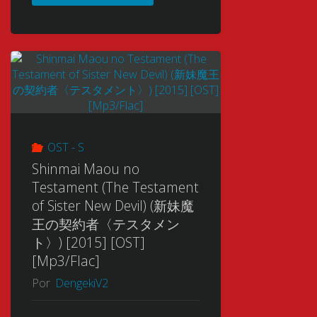
Music
Muhai
Collection
no
[16/16]
Bahamut
[Mp3-
(Undefeated
OST - S
FLAC]"
Bahamut
Shinmai Maou no
Testament (The Testament
Chronicle)
of Sister New Devil) (新妹魔
王の契約者〈テスタメン
(最
ト〉) [2015] [OST]
[Mp3/Flac]
弱
Por
DengekiV2
無