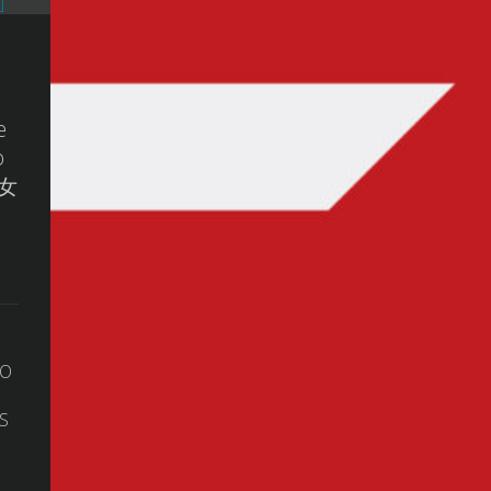
e
o
少女
 O
S