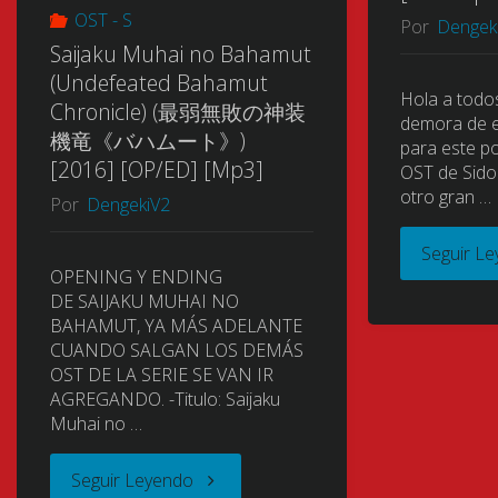
OST - S
Por
Dengek
Takuto)
Saijaku Muhai no Bahamut
(Undefeated Bahamut
(STAR
Hola a todos
Chronicle) (最弱無敗の神装
demora de e
機竜《バハムート》)
para este po
DRIVER
[2016] [OP/ED] [Mp3]
OST de Sidon
otro gran …
輝
Por
DengekiV2
Seguir L
き
OPENING Y ENDING
DE SAIJAKU MUHAI NO
の
BAHAMUT, YA MÁS ADELANTE
CUANDO SALGAN LOS DEMÁS
タ
OST DE LA SERIE SE VAN IR
AGREGANDO. -Titulo: Saijaku
ク
Muhai no …
ト)
"Saijaku
Seguir Leyendo