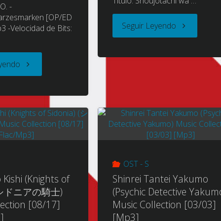
Titulo: Shoujotachi wa …
. -
ラ
warzesmarken [OP/ED
"Shoujotachi
Seguir Leyendo
3 -Velocidad de Bits:
ガ
wa
ン)
"Schwarzesmarken
eyendo
Kouya
Music
(シ
o
Collection
ュ
Mezasu
[2007-
ヴ
(Girls
2008]
ァ
OST - S
Beyond
[08/08]
 Kishi (Knights of
Shinrei Tantei Yakumo
ル
) (シドニアの騎士)
(Psychic Detective Yakum
The
[Flac]"
ection [08/17]
Music Collection [03/03]
ツ
Wasteland)
]
[Mp3]