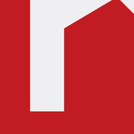
Detective
Sidonia)
た
Yakumo)
(シ
ち
Music
ド
は
Collection
ニ
荒
[03/03]
ア
野
[Mp3]"
の
を
騎
目
士)
指
Music
す)