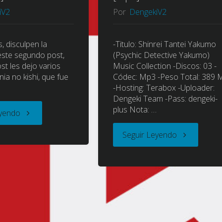
ェ
iV2
Por
DengekiV2
(The
ス
girls
, disculpen la
-Titulo: Shinrei Tantei Yakumo
ste segundo post,
(Psychic Detective Yakumo)
マ
who
st les dejo varios
Music Collection -Discos: 03 -
ia no kishi, que fue
Códec: Mp3 -Peso Total: 389 
ー
-Hosting: Terabox -Uploader:
aim
Dengeki Team -Pass: dengeki-
ケ
plus Nota: …
"Sidonia
for
eyendo
ン)
"Shinrei
Seguir Leyendo
no
the
[2016]
Tantei
Kishi
wildlands)
[OP/ED]
Yakumo
(Knights
(少
[Mp3]"
(Psychic
of
女