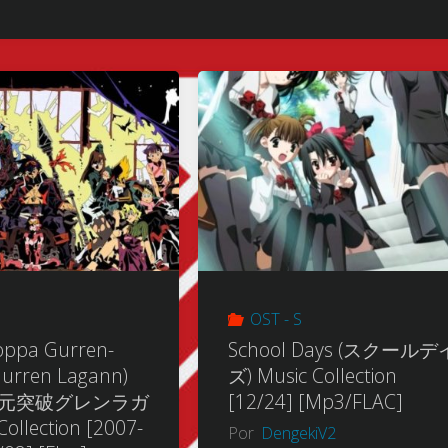
OST - S
oppa Gurren-
School Days (スクールデ
Gurren Lagann)
ズ) Music Collection
 (天元突破グレンラガ
[12/24] [Mp3/FLAC]
Collection [2007-
Por
DengekiV2