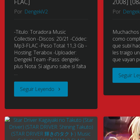
FLAC]
2008] [08/
Por
DengekiV2
Por
Dengek
-Titulo: Toradora Music
Muchachos g
Collection -Discos: 20/21 -Códec:
como compl
Mp3-FLAC -Peso Total: 11,3 Gb -
que subí ha
Hosting: Terabox -Uploader:
les traigo 
Dengeki Team -Pass: dengeki-
que vayan p
plus Nota: Si alguno sabe si falta
…
Seguir L
"Toradora
Seguir Leyendo
(Tiger
X
Dragon)