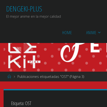
Saltar
DENGEKI-PLUS
al
contenido
El mejor anime en la mejor calidad
HOME
ANIME
Página
Publicaciones etiquetadas "OST"
(Página 3)
de
Inicio
Etiqueta:
OST