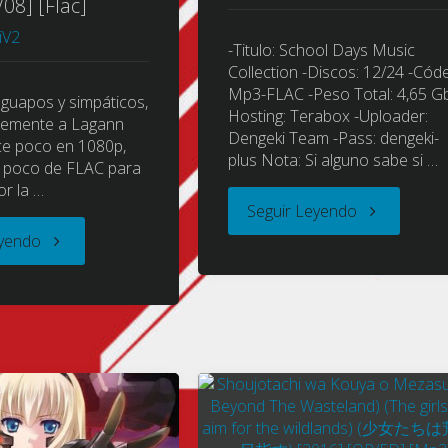
08] [Flac]
iV2
-Titulo: School Days Music
Collection -Discos: 12/24 -Códe
Mp3-FLAC -Peso Total: 4,65 Gb
uapos y simpáticos,
Hosting: Terabox -Uploader:
emente a Lagann
Dengeki Team -Pass: dengeki-
ce poco en 1080p,
plus Nota: Si alguno sabe si …
un poco de FLAC para
or la …
"School
Seguir Leyendo
"Tengen
eyendo
Days
Toppa
(ス
Gurren-
ク
Lagann
ー
(Gurren