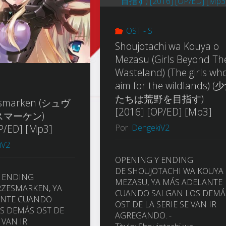
ル
Lagann)
デ
OST - S
(TTGL)
Shoujotachi wa Kouya o
イ
Mezasu (Girls Beyond Th
(天
Wasteland) (The girls wh
ズ)
aim for the wildlands) (
元
たちは荒野を目指す)
Music
esmarken (シュヴ
[2016] [OP/ED] [Mp3]
突
スマーケン)
Collection
Por
DengekiV2
P/ED] [Mp3]
破
iV2
[12/24]
OPENING Y ENDING
グ
[Mp3/FLAC]"
DE SHOUJOTACHI WA KOUYA
 ENDING
MEZASU, YA MÁS ADELANTE
レ
ZESMARKEN, YA
CUANDO SALGAN LOS DEMÁ
ANTE CUANDO
OST DE LA SERIE SE VAN IR
ン
S DEMÁS OST DE
AGREGANDO. -
 VAN IR