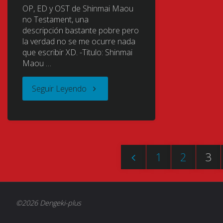
敗
OP, ED y OST de Shinmai Maou
no Testament, una
descripción bastante pobre pero
の
la verdad no se me ocurre nada
que escribir XD. -Titulo: Shinmai
神
Maou …
装
"Shinmai
Seguir Leyendo
機
Maou
竜
no
《バ
1
2
3
Testament
Paginación
ハ
(The
ム
de
©2026 Dengeki-plus
Testament
ー