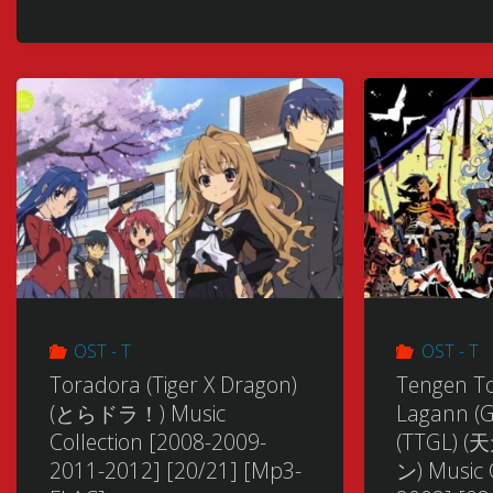
OST - T
OST - T
Toradora (Tiger X Dragon)
Tengen T
(とらドラ！) Music
Lagann (
Collection [2008-2009-
(TTGL)
2011-2012] [20/21] [Mp3-
ン) Music 