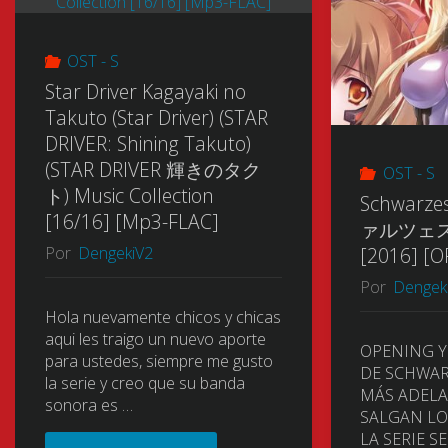
(と
OST - S
ら
Star Driver Kagayaki no
Takuto (Star Driver) (STAR
ド
DRIVER: Shining Takuto)
(STAR DRIVER 輝きのタク
ラ！)
OST - S
ト) Music Collection
Schwarz
[16/16] [Mp3-FLAC]
Music
ァルツェ
Por
DengekiV2
[2016] [O
Collection
Por
Dengek
[2008-
Hola nuevamente chicos y chicas
aqui les traigo un nuevo aporte
OPENING Y
para ustedes, siempre me gusto
2009-
DE SCHWAR
la serie y creo que su banda
MÁS ADEL
sonora es …
2011-
SALGAN LO
LA SERIE SE